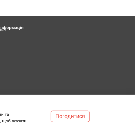
 інформація
ежах
ти та
Погодитися
, щоб вказати