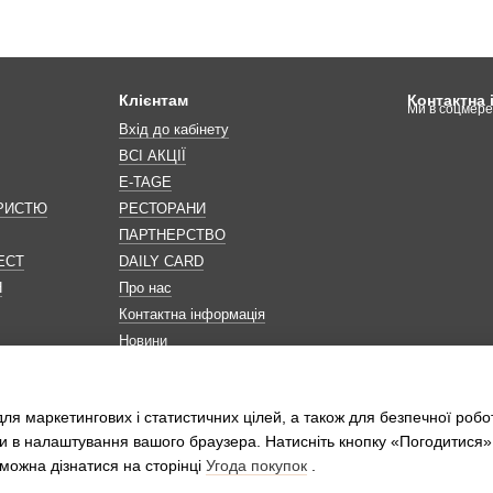
Клієнтам
Контактна
Ми в соцмер
Вхід до кабінету
ВСІ АКЦІЇ
E-TAGE
ОРИСТЮ
РЕСТОРАНИ
ПАРТНЕРСТВО
ЕСТ
DAILY CARD
Н
Про нас
Контактна інформація
Новини
Мапа сайту
Обробка персональних даних
ля маркетингових і статистичних цілей, а також для безпечної робо
и в налаштування вашого браузера. Натисніть кнопку «Погодитися»
можна дізнатися на сторінці
Угода покупок
.