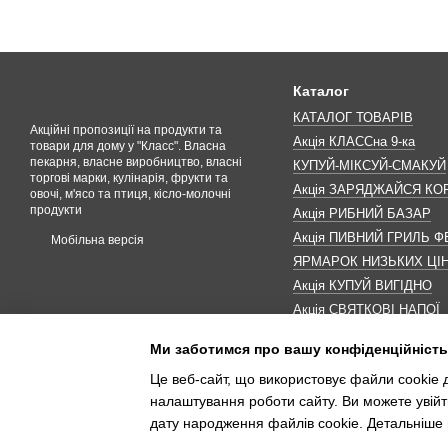
Каталог
КАТАЛОГ ТОВАРІВ
Акційні пропозиції на продукти та
Акція КЛАССна 9-ка
товари для дому у "Класс". Власна
пекарня, власне виробництво, власні
КУПУЙ-МІКСУЙ-СМАКУЙ
торгові марки, кулінарія, фрукти та
Акція ЗАРЯДЖАЙСЯ К
овочі, м'ясо та птиця, кісло-молочні
продукти
Акція РИБНИЙ БАЗАР
Акція ПИВНИЙ ГРИЛЬ Ф
Мобільна версія
ЯРМАРОК НИЗЬКИХ ЦІ
Акція КУПУЙ ВИГІДНО
Акція СВЯТКОВІ НАПОЇ
Акція КАВУНОМАНІЯ
Ми заботимся про вашу конфіденційність
Акція ДО МАКОВЕЯ
Це веб-сайт, що використовує файли cookie д
ІНШІ АКЦІЇ
налаштування роботи сайту. Ви можете увійт
дату народження файлів cookie. Детальніше 