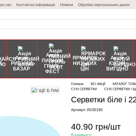
ро нас
Контактна інформація
Новини
Обробка персональних даних
Акція
Акція
ЯРМАРОК
Акція
ПИВНИЙ
Я
РИБНИЙ
НИЗЬКИХ
КУПУЙ
ГРИЛЬ
БАЗАР
ЦІН
ВИГІДНО
ФЕСТ
Головна
ВСІ АКЦІЇ
КАТАЛОГ ТОВ
СУХІ СЕРВЕТКИ
СУХІ СЕРВЕТКИ ! Щ
Серветки біле і 
Артикул: 05/30190
40.90 грн/шт
В наявності