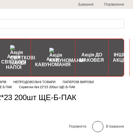
Порівняння
Бажання
Акція ДО
ІНШІ
Акція
Акція
МАКОВЕЯ
АКЦІЇ
СВЯТКОВІ
КАВУНОМАНІЯ
НАПОЇ
АРІВ
НЕПРОДОВОЛЬЧІ ТОВАРИ
ПАПЕРОВІ ВИРОБИ
Е Б ПАК
Серветки білі 22*23 200шт ЩЕ-Б-ПАК
22*23 200шт ЩЕ-Б-ПАК
Порівняти
В бажання