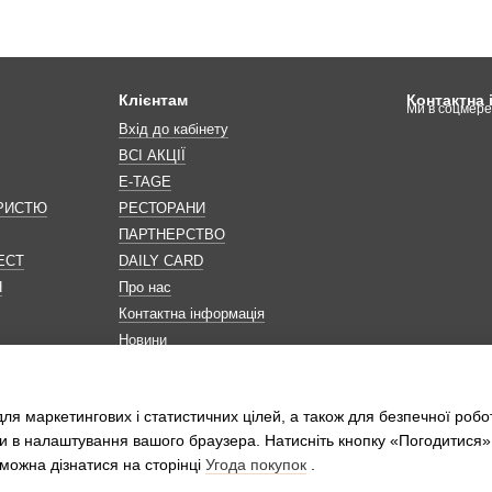
Клієнтам
Контактна
Ми в соцмер
Вхід до кабінету
ВСІ АКЦІЇ
E-TAGE
ОРИСТЮ
РЕСТОРАНИ
ПАРТНЕРСТВО
ЕСТ
DAILY CARD
Н
Про нас
Контактна інформація
Новини
Мапа сайту
Обробка персональних даних
ля маркетингових і статистичних цілей, а також для безпечної робо
и в налаштування вашого браузера. Натисніть кнопку «Погодитися»
можна дізнатися на сторінці
Угода покупок
.