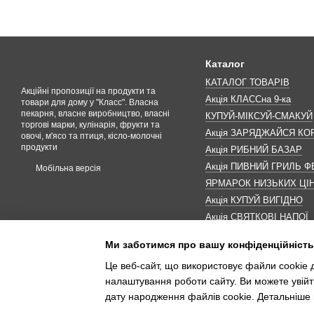
Каталог
КАТАЛОГ ТОВАРІВ
Акційні пропозиції на продукти та
Акція КЛАССна 9-ка
товари для дому у "Класс". Власна
пекарня, власне виробництво, власні
КУПУЙ-МІКСУЙ-СМАКУЙ
торгові марки, кулінарія, фрукти та
Акція ЗАРЯДЖАЙСЯ К
овочі, м'ясо та птиця, кісло-молочні
продукти
Акція РИБНИЙ БАЗАР
Акція ПИВНИЙ ГРИЛЬ Ф
Мобільна версія
ЯРМАРОК НИЗЬКИХ ЦІ
Акція КУПУЙ ВИГІДНО
Акція СВЯТКОВІ НАПОЇ
Акція КАВУНОМАНІЯ
Ми заботимся про вашу конфіденційність
Акція ДО МАКОВЕЯ
Це веб-сайт, що використовує файли cookie д
ІНШІ АКЦІЇ
налаштування роботи сайту. Ви можете увійт
дату народження файлів cookie. Детальніше 