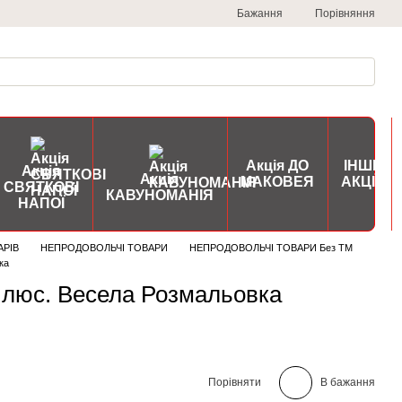
Порівняння
Бажання
Акція ДО
ІНШІ
Акція
Акція
МАКОВЕЯ
АКЦІЇ
СВЯТКОВІ
КАВУНОМАНІЯ
НАПОЇ
АРІВ
НЕПРОДОВОЛЬЧІ ТОВАРИ
НЕПРОДОВОЛЬЧІ ТОВАРИ Без ТМ
ка
люс. Весела Розмальовка
Порівняти
В бажання