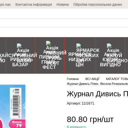
ро нас
Контактна інформація
Новини
Обробка персональних даних
Акція
Акція
ЯРМАРОК
Акція
ПИВНИЙ
Я
РИБНИЙ
НИЗЬКИХ
КУПУЙ
ГРИЛЬ
БАЗАР
ЦІН
ВИГІДНО
ФЕСТ
Головна
ВСІ АКЦІЇ
КАТАЛОГ ТОВ
Журнал Дивись Плюс. Весела Розмальов
Журнал Дивись П
Артикул: 11/1671
80.80 грн/шт
В наявності