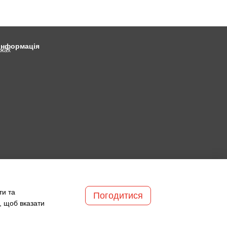
 інформація
ежах
ти та
Погодитися
, щоб вказати