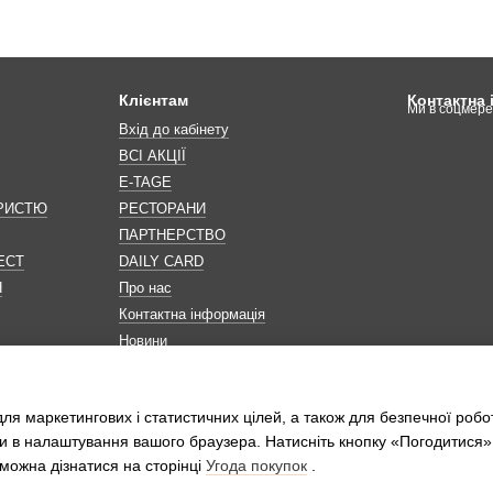
Клієнтам
Контактна
Ми в соцмер
Вхід до кабінету
ВСІ АКЦІЇ
E-TAGE
ОРИСТЮ
РЕСТОРАНИ
ПАРТНЕРСТВО
ЕСТ
DAILY CARD
Н
Про нас
Контактна інформація
Новини
Мапа сайту
Обробка персональних даних
ля маркетингових і статистичних цілей, а також для безпечної робо
и в налаштування вашого браузера. Натисніть кнопку «Погодитися»
можна дізнатися на сторінці
Угода покупок
.