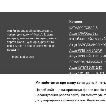
Каталог
КАТАЛОГ ТОВАРІВ
Акційні пропозиції на продукти та
Акція КЛАССна 9-ка
товари для дому у "Класс". Власна
пекарня, власне виробництво, власні
КУПУЙ-МІКСУЙ-СМАКУЙ
торгові марки, кулінарія, фрукти та
Акція ЗАРЯДЖАЙСЯ К
овочі, м'ясо та птиця, кісло-молочні
продукти
Акція РИБНИЙ БАЗАР
Акція ПИВНИЙ ГРИЛЬ Ф
Мобільна версія
ЯРМАРОК НИЗЬКИХ ЦІ
Акція КУПУЙ ВИГІДНО
Акція СВЯТКОВІ НАПОЇ
Акція КАВУНОМАНІЯ
Ми заботимся про вашу конфіденційність
Акція ДО МАКОВЕЯ
Це веб-сайт, що використовує файли cookie д
ІНШІ АКЦІЇ
налаштування роботи сайту. Ви можете увійт
дату народження файлів cookie. Детальніше 