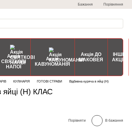
Порівняння
Бажання
Акція ДО
ІНШІ
Акція
Акція
МАКОВЕЯ
АКЦІЇ
СВЯТКОВІ
КАВУНОМАНІЯ
НАПОЇ
АРІВ
КУЛІНАРІЯ
ГОТОВІ СТРАВИ
Відбивна куряча в яйці (Н)
в яйці (Н) КЛАС
Порівняти
В бажання