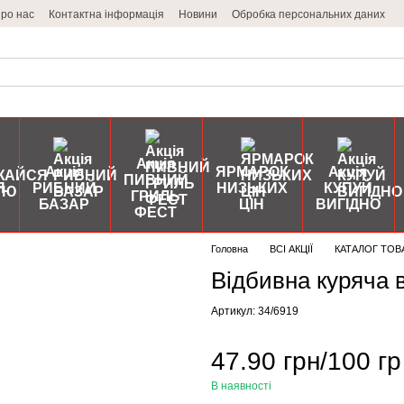
ро нас
Контактна інформація
Новини
Обробка персональних даних
Акція
Акція
ЯРМАРОК
Акція
ПИВНИЙ
Я
РИБНИЙ
НИЗЬКИХ
КУПУЙ
ГРИЛЬ
БАЗАР
ЦІН
ВИГІДНО
ФЕСТ
Головна
ВСІ АКЦІЇ
КАТАЛОГ ТОВ
Відбивна куряча 
Артикул: 34/6919
47.90 грн/100 гр
В наявності