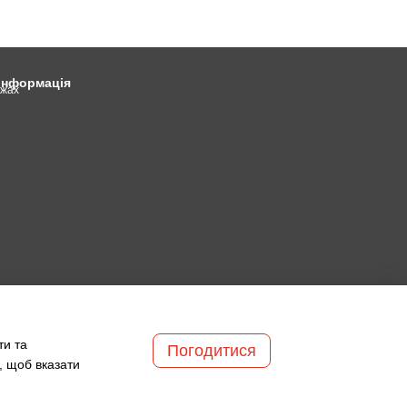
 інформація
ежах
ти та
Погодитися
, щоб вказати