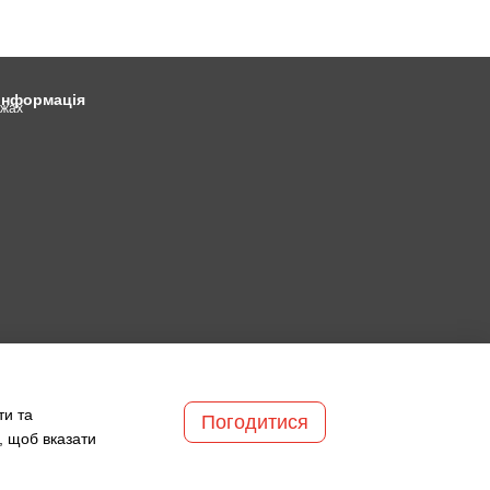
 інформація
ежах
ти та
Погодитися
, щоб вказати