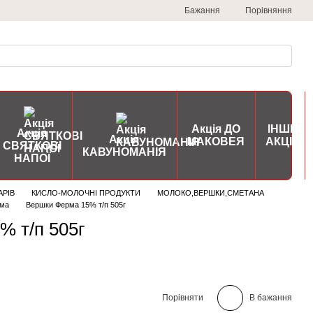
Порівняння
Бажання
Акція ДО
ІНШІ
Акція
Акція
МАКОВЕЯ
АКЦІЇ
СВЯТКОВІ
КАВУНОМАНІЯ
НАПОЇ
АРІВ
КИСЛО-МОЛОЧНІ ПРОДУКТИ
МОЛОКО,ВЕРШКИ,СМЕТАНА
ма
Вершки Ферма 15% т/п 505г
% т/п 505г
Порівняти
В бажання