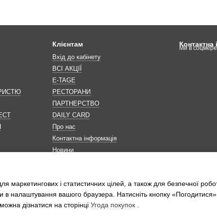
Клієнтам
Контактна
Ми в соцмер
Вхід до кабінету
ВСІ АКЦІЇ
E-TAGE
ОРИСТЮ
РЕСТОРАНИ
ПАРТНЕРСТВО
ЕСТ
DAILY CARD
Н
Про нас
Контактна інформація
Новини
Мапа сайту
Обробка персональних даних
ля маркетингових і статистичних цілей, а також для безпечної робо
и в налаштування вашого браузера. Натисніть кнопку «Погодитися»
можна дізнатися на сторінці
Угода покупок
.