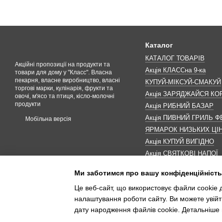
Каталог
КАТАЛОГ ТОВАРІВ
Акційні пропозиції на продукти та
Акція КЛАССна 9-ка
товари для дому у "Класс". Власна
пекарня, власне виробництво, власні
КУПУЙ-МІКСУЙ-СМАКУЙ
торгові марки, кулінарія, фрукти та
Акція ЗАРЯДЖАЙСЯ К
овочі, м'ясо та птиця, кісло-молочні
продукти
Акція РИБНИЙ БАЗАР
Акція ПИВНИЙ ГРИЛЬ Ф
Мобільна версія
ЯРМАРОК НИЗЬКИХ ЦІ
Акція КУПУЙ ВИГІДНО
Акція СВЯТКОВІ НАПОЇ
Акція КАВУНОМАНІЯ
Ми заботимся про вашу конфіденційність
Акція ДО МАКОВЕЯ
Це веб-сайт, що використовує файли cookie д
ІНШІ АКЦІЇ
налаштування роботи сайту. Ви можете увійт
дату народження файлів cookie. Детальніше 