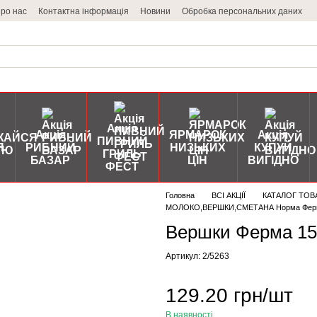
ро нас
Контактна інформація
Новини
Обробка персональних даних
Акція
Акція
ЯРМАРОК
Акція
ПИВНИЙ
Я
РИБНИЙ
НИЗЬКИХ
КУПУЙ
ГРИЛЬ
БАЗАР
ЦІН
ВИГІДНО
ФЕСТ
Головна
ВСІ АКЦІЇ
КАТАЛОГ ТОВ
МОЛОКО,ВЕРШКИ,СМЕТАНА Норма Фер
Вершки Ферма 15
Артикул: 2/5263
129.20 грн/шт
В наявності