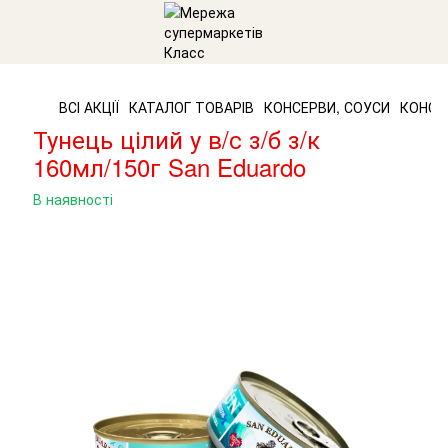
ВСІ АКЦІЇ
КАТАЛОГ ТОВАРІВ
КОНСЕРВИ, СОУСИ
КОНСЕ
Тунець цілий у в/с з/б з/к
160мл/150г San Eduardo
В наявності