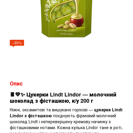
−35%
Опис
🍫💚✨
Цукерки Lindt Lindor — молочний
шоколад з фісташкою, к/у 200 г
Ніжні, оксамитові та вишукано горіхові —
цукерки Lindt
Lindor з фісташкою
поєднують фірмовий молочний
шоколад Lindt і неперевершену кремову начинку з
фісташковими нотами. Кожна кулька Lindor тане в роті,