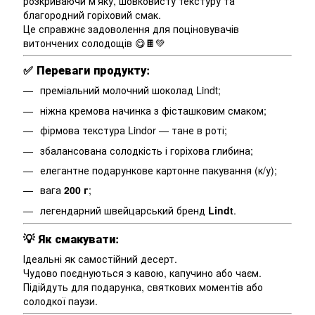
розкриваючи м’яку, шовковисту текстуру та
благородний горіховий смак.
Це справжнє задоволення для поціновувачів
витончених солодощів 😋🍫💚
✅
Переваги продукту:
преміальний молочний шоколад Lindt;
ніжна кремова начинка з фісташковим смаком;
фірмова текстура Lindor — тане в роті;
збалансована солодкість і горіхова глибина;
елегантне подарункове картонне пакування (к/у);
вага
200 г
;
легендарний швейцарський бренд
Lindt
.
💡
Як смакувати:
Ідеальні як самостійний десерт.
Чудово поєднуються з кавою, капучино або чаєм.
Підійдуть для подарунка, святкових моментів або
солодкої паузи.