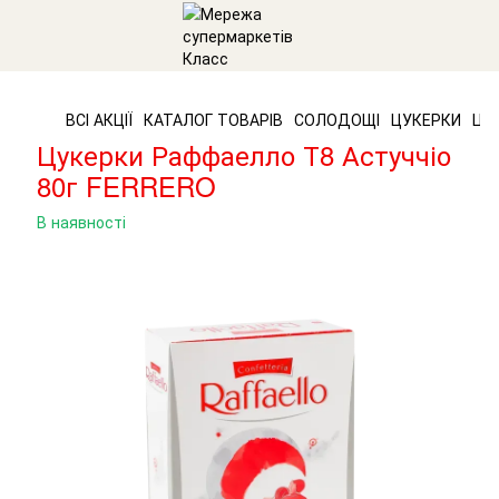
ВСІ АКЦІЇ
КАТАЛОГ ТОВАРІВ
СОЛОДОЩІ
ЦУКЕРКИ
ЦУК
Цукерки Раффаелло Т8 Астуччіо
80г FERRERO
В наявності