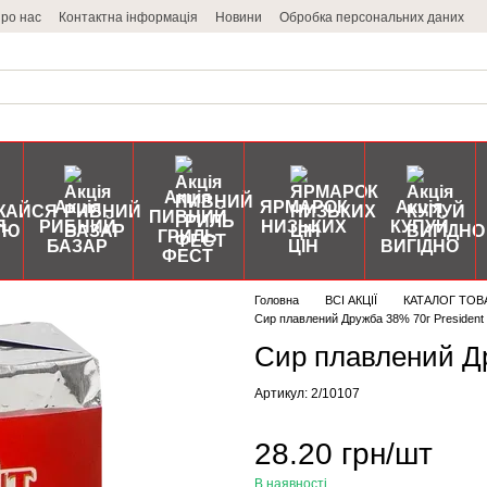
ро нас
Контактна інформація
Новини
Обробка персональних даних
Акція
Акція
ЯРМАРОК
Акція
ПИВНИЙ
Я
РИБНИЙ
НИЗЬКИХ
КУПУЙ
ГРИЛЬ
БАЗАР
ЦІН
ВИГІДНО
ФЕСТ
Головна
ВСІ АКЦІЇ
КАТАЛОГ ТОВ
Сир плавлений Дружба 38% 70г President
Сир плавлений Др
Артикул: 2/10107
28.20 грн/шт
В наявності