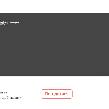
 інформація
ежах
ти та
Погодитися
, щоб вказати