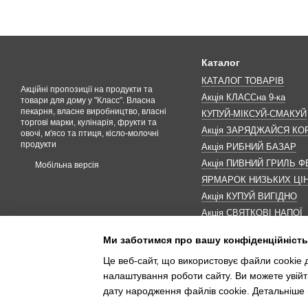
Каталог
КАТАЛОГ ТОВАРІВ
Акційні пропозиції на продукти та
Акція КЛАССна 9-ка
товари для дому у "Класс". Власна
пекарня, власне виробництво, власні
КУПУЙ-МІКСУЙ-СМАКУЙ
торгові марки, кулінарія, фрукти та
Акція ЗАРЯДЖАЙСЯ К
овочі, м'ясо та птиця, кісло-молочні
продукти
Акція РИБНИЙ БАЗАР
Акція ПИВНИЙ ГРИЛЬ Ф
Мобільна версія
ЯРМАРОК НИЗЬКИХ ЦІ
Акція КУПУЙ ВИГІДНО
Акція СВЯТКОВІ НАПОЇ
Акція КАВУНОМАНІЯ
Ми заботимся про вашу конфіденційність
Акція ДО МАКОВЕЯ
Це веб-сайт, що використовує файли cookie д
ІНШІ АКЦІЇ
налаштування роботи сайту. Ви можете увійт
дату народження файлів cookie. Детальніше 