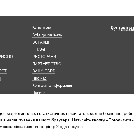
Клієнтам
Контактна
Ми в соцмер
Вхід до кабінету
ВСІ АКЦІЇ
E-TAGE
ОРИСТЮ
РЕСТОРАНИ
ПАРТНЕРСТВО
ЕСТ
DAILY CARD
Н
Про нас
Контактна інформація
Новини
Мапа сайту
Обробка персональних даних
ля маркетингових і статистичних цілей, а також для безпечної робо
и в налаштування вашого браузера. Натисніть кнопку «Погодитися»
можна дізнатися на сторінці
Угода покупок
.