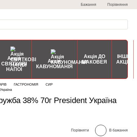
Порівняння
Бажання
Акція ДО
ІНШІ
Акція
Акція
МАКОВЕЯ
АКЦІЇ
СВЯТКОВІ
КАВУНОМАНІЯ
НАПОЇ
АРІВ
ГАСТРОНОМІЯ
СИР
 Україна
ужба 38% 70г President Україна
Порівняти
В бажання