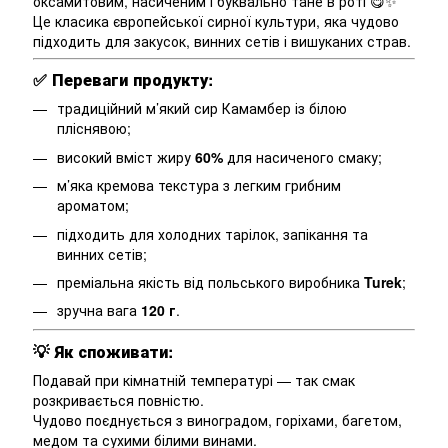
оксамитовим, насиченим і буквально тане в роті 😋✨
Це класика європейської сирної культури, яка чудово
підходить для закусок, винних сетів і вишуканих страв.
✅
Переваги продукту:
традиційний м’який сир Камамбер із білою
пліснявою;
високий вміст жиру
60%
для насиченого смаку;
м’яка кремова текстура з легким грибним
ароматом;
підходить для холодних тарілок, запікання та
винних сетів;
преміальна якість від польського виробника
Turek
;
зручна вага
120 г
.
💡
Як споживати:
Подавай при кімнатній температурі — так смак
розкривається повністю.
Чудово поєднується з виноградом, горіхами, багетом,
медом та сухими білими винами.