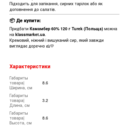
Підходить для запікання, сирних тарілок або як
доповнення до салатів.
📦
Де купити:
Придбати
Камамбер 60% 120 г Turek (Польща)
можна
на
klassmarket.ua
.
Кремовий, ніжний і вишуканий сир, який завжди
виглядає доречно 🧀💛
Характеристики
Габариты
товара|
8.6
Ширина, см
Габариты
товара|
3.2
Длина, см
Габариты
товара|
8.6
Высота, см