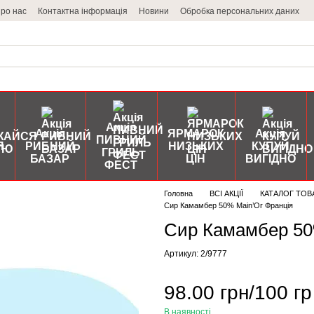
ро нас
Контактна інформація
Новини
Обробка персональних даних
Акція
Акція
ЯРМАРОК
Акція
ПИВНИЙ
Я
РИБНИЙ
НИЗЬКИХ
КУПУЙ
ГРИЛЬ
БАЗАР
ЦІН
ВИГІДНО
ФЕСТ
Головна
ВСІ АКЦІЇ
КАТАЛОГ ТОВ
Сир Камамбер 50% Main’Or Франція
Сир Камамбер 50%
Артикул: 2/9777
98.00 грн/100 гр
В наявності