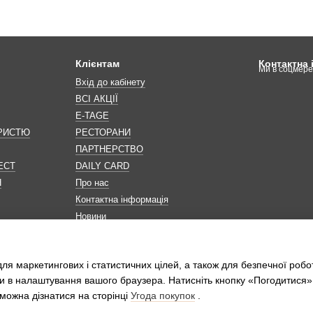
Клієнтам
Контактна
Ми в соцмер
Вхід до кабінету
ВСІ АКЦІЇ
E-TAGE
ОРИСТЮ
РЕСТОРАНИ
ПАРТНЕРСТВО
ЕСТ
DAILY CARD
Н
Про нас
Контактна інформація
Новини
Мапа сайту
Обробка персональних даних
ля маркетингових і статистичних цілей, а також для безпечної робо
и в налаштування вашого браузера. Натисніть кнопку «Погодитися»
можна дізнатися на сторінці
Угода покупок
.