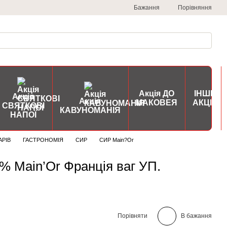
Порівняння
Бажання
Акція ДО
ІНШІ
Акція
Акція
МАКОВЕЯ
АКЦІЇ
СВЯТКОВІ
КАВУНОМАНІЯ
НАПОЇ
АРІВ
ГАСТРОНОМІЯ
СИР
СИР Main?Or
 Main’Or Франція ваг УП.
Порівняти
В бажання