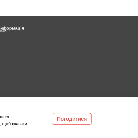
 інформація
ежах
ти та
Погодитися
, щоб вказати