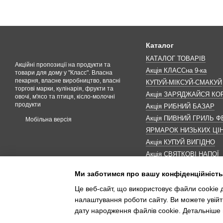
Каталог
КАТАЛОГ ТОВАРІВ
Акційні пропозиції на продукти та
Акція КЛАССна 9-ка
товари для дому у "Класс". Власна
пекарня, власне виробництво, власні
КУПУЙ-МІКСУЙ-СМАКУЙ
торгові марки, кулінарія, фрукти та
Акція ЗАРЯДЖАЙСЯ К
овочі, м'ясо та птиця, кісло-молочні
продукти
Акція РИБНИЙ БАЗАР
Акція ПИВНИЙ ГРИЛЬ Ф
Мобільна версія
ЯРМАРОК НИЗЬКИХ ЦІ
Акція КУПУЙ ВИГІДНО
Акція СВЯТКОВІ НАПОЇ
Акція КАВУНОМАНІЯ
Ми заботимся про вашу конфіденційність
Акція ДО МАКОВЕЯ
Це веб-сайт, що використовує файли cookie д
ІНШІ АКЦІЇ
налаштування роботи сайту. Ви можете увійт
дату народження файлів cookie. Детальніше 