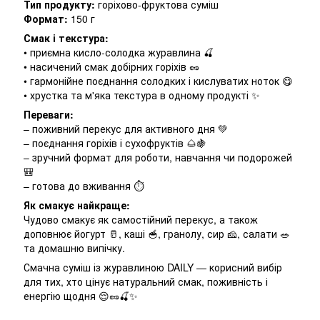
Тип продукту:
горіхово-фруктова суміш
Формат:
150 г
Смак і текстура:
• приємна кисло-солодка журавлина 🍒
• насичений смак добірних горіхів 🥜
• гармонійне поєднання солодких і кислуватих ноток 😋
• хрустка та м'яка текстура в одному продукті ✨
Переваги:
– поживний перекус для активного дня 💚
– поєднання горіхів і сухофруктів 🌰🍇
– зручний формат для роботи, навчання чи подорожей
🎒
– готова до вживання ⏱️
Як смакує найкраще:
Чудово смакує як самостійний перекус, а також
доповнює йогурт 🥛, каші 🥣, гранолу, сир 🧀, салати 🥗
та домашню випічку.
Смачна суміш із журавлиною DAILY — корисний вибір
для тих, хто цінує натуральний смак, поживність і
енергію щодня 😌🥜🍒✨