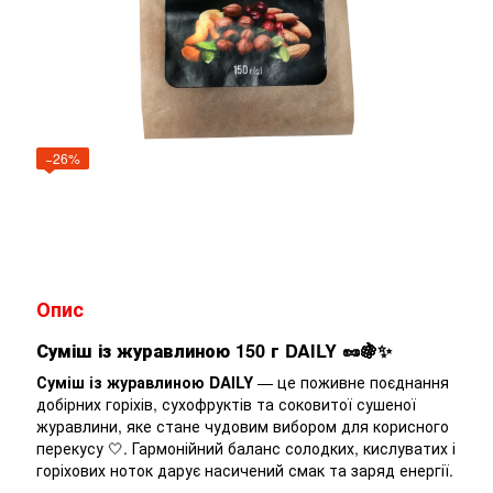
−26%
Опис
Суміш із журавлиною 150 г DAILY 🥜🍇✨
Суміш із журавлиною DAILY
— це поживне поєднання
добірних горіхів, сухофруктів та соковитої сушеної
журавлини, яке стане чудовим вибором для корисного
перекусу 🤍. Гармонійний баланс солодких, кислуватих і
горіхових ноток дарує насичений смак та заряд енергії.