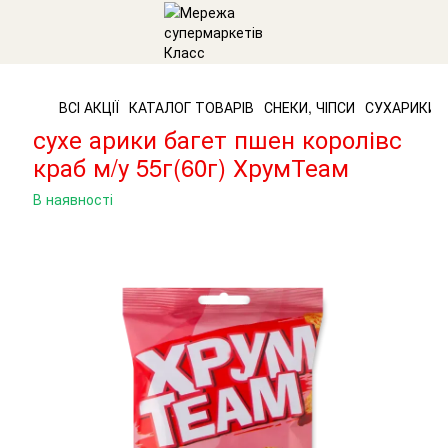
ВСІ АКЦІЇ
КАТАЛОГ ТОВАРІВ
СНЕКИ, ЧІПСИ
СУХАРИКИ
сухе арики багет пшен королівс
краб м/у 55г(60г) ХрумТеам
В наявності