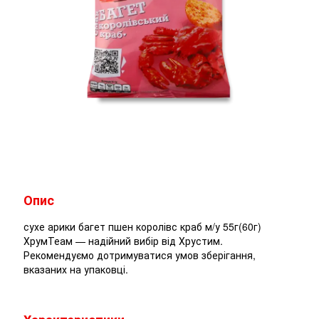
Опис
сухе арики багет пшен королівс краб м/у 55г(60г)
ХрумТеам — надійний вибір від Хрустим.
Рекомендуємо дотримуватися умов зберігання,
вказаних на упаковці.