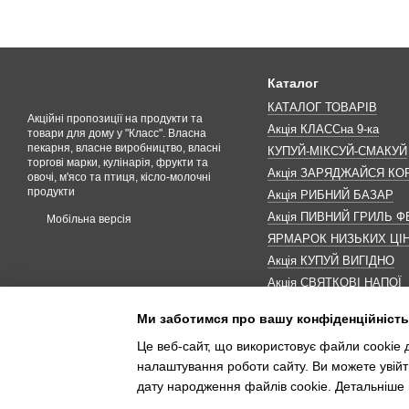
Каталог
КАТАЛОГ ТОВАРІВ
Акційні пропозиції на продукти та
Акція КЛАССна 9-ка
товари для дому у "Класс". Власна
пекарня, власне виробництво, власні
КУПУЙ-МІКСУЙ-СМАКУЙ
торгові марки, кулінарія, фрукти та
Акція ЗАРЯДЖАЙСЯ К
овочі, м'ясо та птиця, кісло-молочні
продукти
Акція РИБНИЙ БАЗАР
Акція ПИВНИЙ ГРИЛЬ Ф
Мобільна версія
ЯРМАРОК НИЗЬКИХ ЦІ
Акція КУПУЙ ВИГІДНО
Акція СВЯТКОВІ НАПОЇ
Акція КАВУНОМАНІЯ
Ми заботимся про вашу конфіденційність
Акція ДО МАКОВЕЯ
Це веб-сайт, що використовує файли cookie д
ІНШІ АКЦІЇ
налаштування роботи сайту. Ви можете увійт
дату народження файлів cookie. Детальніше 