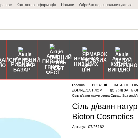
ро нас
Контактна інформація
Новини
Обробка персональних даних
Акція
Акція
ЯРМАРОК
Акція
ПИВНИЙ
Я
РИБНИЙ
НИЗЬКИХ
КУПУЙ
ГРИЛЬ
БАЗАР
ЦІН
ВИГІДНО
ФЕСТ
Головна
ВСІ АКЦІЇ
КАТАЛОГ ТОВ
ДОГЛЯД ЗА ТІЛОМ
ДОГЛЯД ЗА ТІЛОМ
Сіль д/ванн натур озера Сиваш Spa and A
Сіль д/ванн нату
Bioton Cosmetics
Артикул: 07/26162