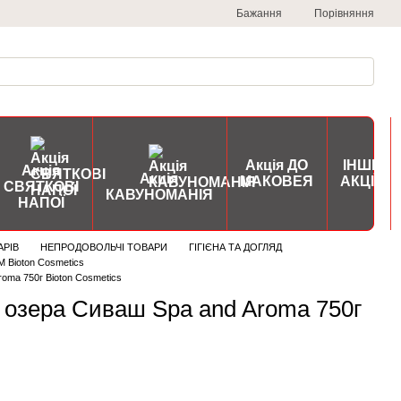
Порівняння
Бажання
Акція ДО
ІНШІ
Акція
Акція
МАКОВЕЯ
АКЦІЇ
СВЯТКОВІ
КАВУНОМАНІЯ
НАПОЇ
АРІВ
НЕПРОДОВОЛЬЧІ ТОВАРИ
ГІГІЄНА ТА ДОГЛЯД
 Bioton Cosmetics
roma 750г Bioton Cosmetics
р озера Сиваш Spa and Aroma 750г