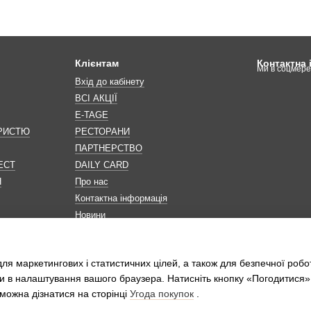
Клієнтам
Контактна
Ми в соцмер
Вхід до кабінету
ВСІ АКЦІЇ
E-TAGE
ОРИСТЮ
РЕСТОРАНИ
ПАРТНЕРСТВО
ЕСТ
DAILY CARD
Н
Про нас
Контактна інформація
Новини
Мапа сайту
Обробка персональних даних
ля маркетингових і статистичних цілей, а також для безпечної робо
и в налаштування вашого браузера. Натисніть кнопку «Погодитися»
можна дізнатися на сторінці
Угода покупок
.