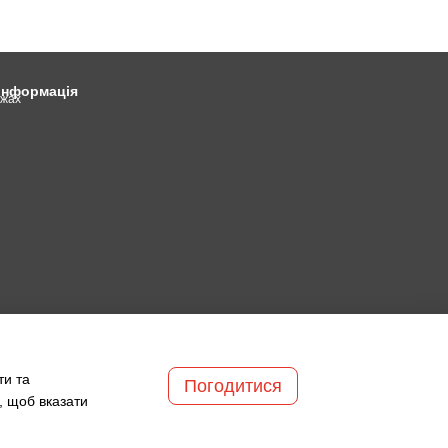
 інформація
ежах
ти та
Погодитися
, щоб вказати