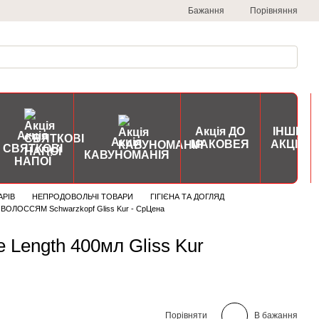
Порівняння
Бажання
Акція ДО
ІНШІ
Акція
Акція
МАКОВЕЯ
АКЦІЇ
СВЯТКОВІ
КАВУНОМАНІЯ
НАПОЇ
АРІВ
НЕПРОДОВОЛЬЧІ ТОВАРИ
ГІГІЄНА ТА ДОГЛЯД
ВОЛОССЯМ Schwarzkopf Gliss Kur - СрЦена
Length 400мл Gliss Kur
Порівняти
В бажання