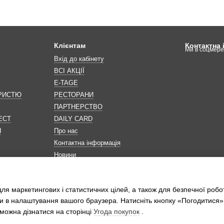
Клієнтам
Контактна
Ми в соцмер
Вхід до кабінету
ВСІ АКЦІЇ
E-TAGE
ОРИСТЮ
РЕСТОРАНИ
ПАРТНЕРСТВО
ЕСТ
DAILY CARD
Н
Про нас
Контактна інформація
Новини
Мапа сайту
Обробка персональних даних
ля маркетингових і статистичних цілей, а також для безпечної робо
и в налаштування вашого браузера. Натисніть кнопку «Погодитися»
можна дізнатися на сторінці
Угода покупок
.