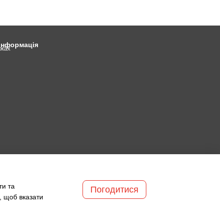
 інформація
ежах
ти та
Погодитися
, щоб вказати