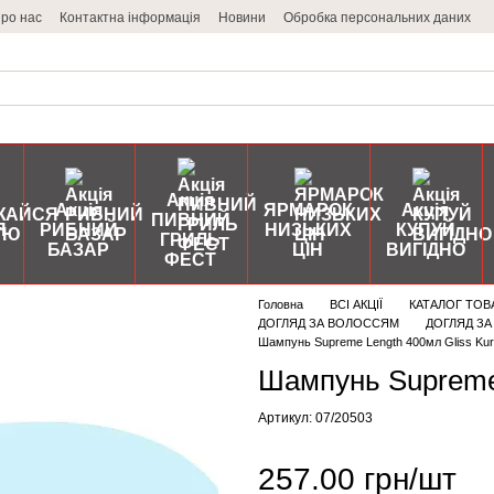
ро нас
Контактна інформація
Новини
Обробка персональних даних
Акція
Акція
ЯРМАРОК
Акція
ПИВНИЙ
Я
РИБНИЙ
НИЗЬКИХ
КУПУЙ
ГРИЛЬ
БАЗАР
ЦІН
ВИГІДНО
ФЕСТ
Головна
ВСІ АКЦІЇ
КАТАЛОГ ТОВ
ДОГЛЯД ЗА ВОЛОССЯМ
ДОГЛЯД ЗА 
Шампунь Supreme Length 400мл Gliss Kur
Шампунь Supreme 
Артикул: 07/20503
257.00 грн/шт