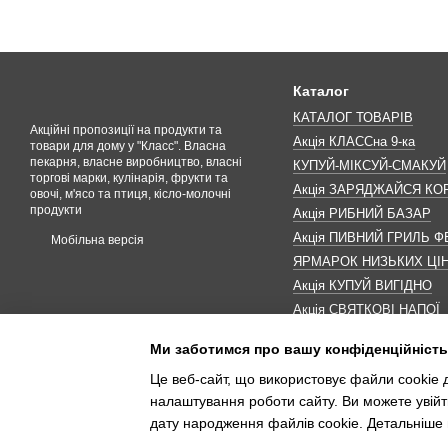
Каталог
КАТАЛОГ ТОВАРІВ
Акційні пропозиції на продукти та
Акція КЛАССна 9-ка
товари для дому у "Класс". Власна
пекарня, власне виробництво, власні
КУПУЙ-МІКСУЙ-СМАКУЙ
торгові марки, кулінарія, фрукти та
Акція ЗАРЯДЖАЙСЯ К
овочі, м'ясо та птиця, кісло-молочні
продукти
Акція РИБНИЙ БАЗАР
Акція ПИВНИЙ ГРИЛЬ Ф
Мобільна версія
ЯРМАРОК НИЗЬКИХ ЦІ
Акція КУПУЙ ВИГІДНО
Акція СВЯТКОВІ НАПОЇ
Акція КАВУНОМАНІЯ
Ми заботимся про вашу конфіденційність
Акція ДО МАКОВЕЯ
Це веб-сайт, що використовує файли cookie д
ІНШІ АКЦІЇ
налаштування роботи сайту. Ви можете увійт
дату народження файлів cookie. Детальніше 