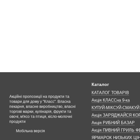
Каталог
КАТАЛОГ ТОВАРІВ
Акційні пропозиції на продукти та
Акція КЛАССна 9-ка
товари для дому у "Класс". Власна
пекарня, власне виробництво, власні
КУПУЙ-МІКСУЙ-СМАКУЙ
торгові марки, кулінарія, фрукти та
Акція ЗАРЯДЖАЙСЯ К
овочі, м'ясо та птиця, кісло-молочні
продукти
Акція РИБНИЙ БАЗАР
Акція ПИВНИЙ ГРИЛЬ Ф
Мобільна версія
ЯРМАРОК НИЗЬКИХ ЦІ