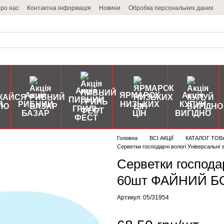
ро нас
Контактна інформація
Новини
Обробка персональних даних
Акція
Акція
ЯРМАРОК
Акція
ПИВНИЙ
Я
РИБНИЙ
НИЗЬКИХ
КУПУЙ
ГРИЛЬ
БАЗАР
ЦІН
ВИГІДНО
ФЕСТ
Головна
ВСІ АКЦІЇ
КАТАЛОГ ТОВ
Серветки господарчі вологі Універсаль
Серветки господар
60шт ФАЙНИЙ Б
Артикул: 05/31954