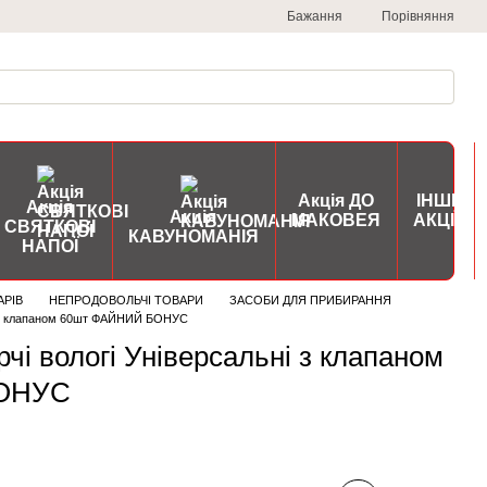
Порівняння
Бажання
Акція ДО
ІНШІ
Акція
Акція
МАКОВЕЯ
АКЦІЇ
СВЯТКОВІ
КАВУНОМАНІЯ
НАПОЇ
АРІВ
НЕПРОДОВОЛЬЧІ ТОВАРИ
ЗАСОБИ ДЛЯ ПРИБИРАННЯ
ні з клапаном 60шт ФАЙНИЙ БОНУС
чі вологі Універсальні з клапаном
ОНУС