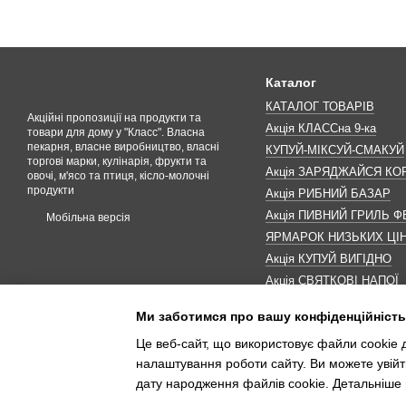
Каталог
КАТАЛОГ ТОВАРІВ
Акційні пропозиції на продукти та
Акція КЛАССна 9-ка
товари для дому у "Класс". Власна
пекарня, власне виробництво, власні
КУПУЙ-МІКСУЙ-СМАКУЙ
торгові марки, кулінарія, фрукти та
Акція ЗАРЯДЖАЙСЯ К
овочі, м'ясо та птиця, кісло-молочні
продукти
Акція РИБНИЙ БАЗАР
Акція ПИВНИЙ ГРИЛЬ Ф
Мобільна версія
ЯРМАРОК НИЗЬКИХ ЦІ
Акція КУПУЙ ВИГІДНО
Акція СВЯТКОВІ НАПОЇ
Акція КАВУНОМАНІЯ
Ми заботимся про вашу конфіденційність
Акція ДО МАКОВЕЯ
Це веб-сайт, що використовує файли cookie д
ІНШІ АКЦІЇ
налаштування роботи сайту. Ви можете увійт
дату народження файлів cookie. Детальніше 