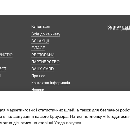
Клієнтам
Контактна
Ми в соцмер
Вхід до кабінету
ВСІ АКЦІЇ
E-TAGE
ОРИСТЮ
РЕСТОРАНИ
ПАРТНЕРСТВО
ЕСТ
DAILY CARD
Н
Про нас
Контактна інформація
Новини
Мапа сайту
Обробка персональних даних
ля маркетингових і статистичних цілей, а також для безпечної робо
и в налаштування вашого браузера. Натисніть кнопку «Погодитися»
можна дізнатися на сторінці
Угода покупок
.