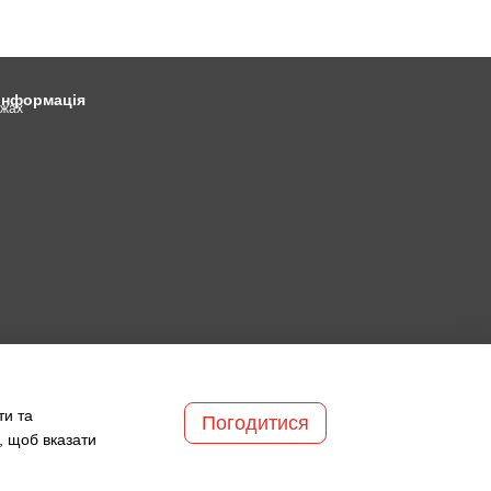
 інформація
ежах
ти та
Погодитися
, щоб вказати