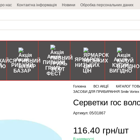
ро нас
Контактна інформація
Новини
Обробка персональних даних
Акція
Акція
ЯРМАРОК
Акція
ПИВНИЙ
Я
РИБНИЙ
НИЗЬКИХ
КУПУЙ
ГРИЛЬ
БАЗАР
ЦІН
ВИГІДНО
ФЕСТ
Головна
ВСІ АКЦІЇ
КАТАЛОГ ТОВ
ЗАСОБИ ДЛЯ ПРИБИРАННЯ Smile Vortex 
Серветки гос воло
Артикул: 05/31867
116.40 грн/шт
В наявності