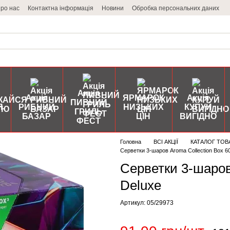
ро нас
Контактна інформація
Новини
Обробка персональних даних
Акція
Акція
ЯРМАРОК
Акція
ПИВНИЙ
Я
РИБНИЙ
НИЗЬКИХ
КУПУЙ
ГРИЛЬ
БАЗАР
ЦІН
ВИГІДНО
ФЕСТ
Головна
ВСІ АКЦІЇ
КАТАЛОГ ТОВ
Серветки 3-шаров Aroma Collection Box 
Серветки 3-шаров
Deluxe
Артикул: 05/29973