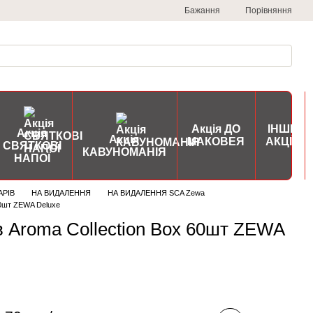
Порівняння
Бажання
Акція ДО
ІНШІ
Акція
Акція
МАКОВЕЯ
АКЦІЇ
СВЯТКОВІ
КАВУНОМАНІЯ
НАПОЇ
АРІВ
НА ВИДАЛЕННЯ
НА ВИДАЛЕННЯ SCA Zewa
60шт ZEWA Deluxe
 Aroma Collection Box 60шт ZEWA