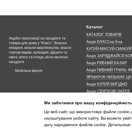
Каталог
КАТАЛОГ ТОВАРІВ
Акційні пропозиції на продукти та
Акція КЛАССна 9-ка
товари для дому у "Класс". Власна
пекарня, власне виробництво, власні
КУПУЙ-МІКСУЙ-СМАКУЙ
торгові марки, кулінарія, фрукти та
Акція ЗАРЯДЖАЙСЯ К
овочі, м'ясо та птиця, кісло-молочні
продукти
Акція РИБНИЙ БАЗАР
Акція ПИВНИЙ ГРИЛЬ Ф
Мобільна версія
ЯРМАРОК НИЗЬКИХ ЦІ
Акція КУПУЙ ВИГІДНО
Акція СВЯТКОВІ НАПОЇ
Акція КАВУНОМАНІЯ
Ми заботимся про вашу конфіденційність
Акція ДО МАКОВЕЯ
Це веб-сайт, що використовує файли cookie д
ІНШІ АКЦІЇ
налаштування роботи сайту. Ви можете увійт
дату народження файлів cookie. Детальніше 