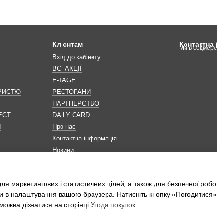
Клієнтам
Контактна
Ми в соцмер
Вхід до кабінету
ВСІ АКЦІЇ
E-TAGE
ОРИСТЮ
РЕСТОРАНИ
ПАРТНЕРСТВО
ЕСТ
DAILY CARD
Н
Про нас
Контактна інформація
Новини
Мапа сайту
Обробка персональних даних
ля маркетингових і статистичних цілей, а також для безпечної робо
и в налаштування вашого браузера. Натисніть кнопку «Погодитися»
можна дізнатися на сторінці
Угода покупок
.