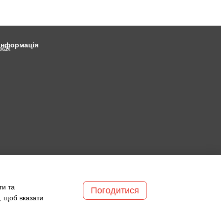
 інформація
ежах
ти та
Погодитися
, щоб вказати