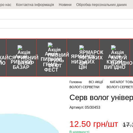
ро нас
Контактна інформація
Новини
Обробка персональних даних
Акція
Акція
ЯРМАРОК
Акція
ПИВНИЙ
Я
РИБНИЙ
НИЗЬКИХ
КУПУЙ
ГРИЛЬ
БАЗАР
ЦІН
ВИГІДНО
ФЕСТ
Головна
ВСІ АКЦІЇ
КАТАЛОГ ТОВ
ВОЛОГІ СЕРВЕТКИ
ВОЛОГІ СЕРВЕТКИ
Серв волог уніве
Артикул: 05/30453
12.50 грн/шт
17.
В наявності