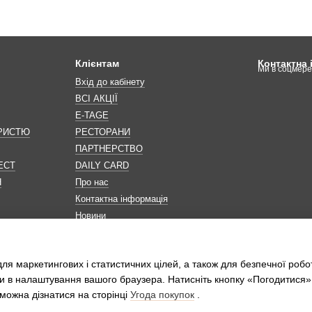
Клієнтам
Контактна
Ми в соцмер
Вхід до кабінету
ВСІ АКЦІЇ
E-TAGE
ОРИСТЮ
РЕСТОРАНИ
ПАРТНЕРСТВО
ЕСТ
DAILY CARD
Н
Про нас
Контактна інформація
Новини
Мапа сайту
Обробка персональних даних
ля маркетингових і статистичних цілей, а також для безпечної робо
и в налаштування вашого браузера. Натисніть кнопку «Погодитися»
можна дізнатися на сторінці
Угода покупок
.