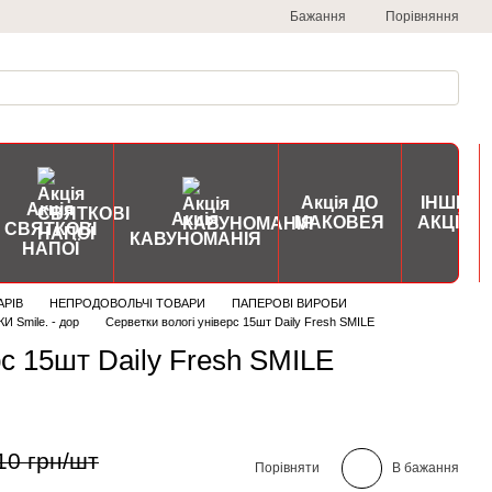
Порівняння
Бажання
Акція ДО
ІНШІ
Акція
Акція
МАКОВЕЯ
АКЦІЇ
СВЯТКОВІ
КАВУНОМАНІЯ
НАПОЇ
АРІВ
НЕПРОДОВОЛЬЧІ ТОВАРИ
ПАПЕРОВІ ВИРОБИ
 Smile. - дор
Серветки вологі універс 15шт Daily Fresh SMILЕ
рс 15шт Daily Fresh SMILЕ
10 грн/шт
Порівняти
В бажання