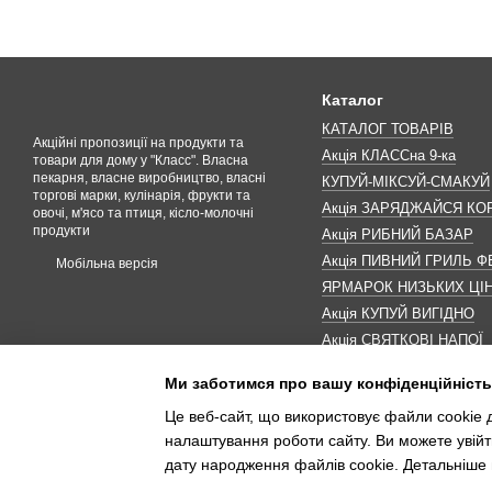
Каталог
КАТАЛОГ ТОВАРІВ
Акційні пропозиції на продукти та
Акція КЛАССна 9-ка
товари для дому у "Класс". Власна
пекарня, власне виробництво, власні
КУПУЙ-МІКСУЙ-СМАКУЙ
торгові марки, кулінарія, фрукти та
Акція ЗАРЯДЖАЙСЯ К
овочі, м'ясо та птиця, кісло-молочні
продукти
Акція РИБНИЙ БАЗАР
Акція ПИВНИЙ ГРИЛЬ Ф
Мобільна версія
ЯРМАРОК НИЗЬКИХ ЦІ
Акція КУПУЙ ВИГІДНО
Акція СВЯТКОВІ НАПОЇ
Акція КАВУНОМАНІЯ
Ми заботимся про вашу конфіденційність
Акція ДО МАКОВЕЯ
Це веб-сайт, що використовує файли cookie д
ІНШІ АКЦІЇ
налаштування роботи сайту. Ви можете увійт
дату народження файлів cookie. Детальніше 