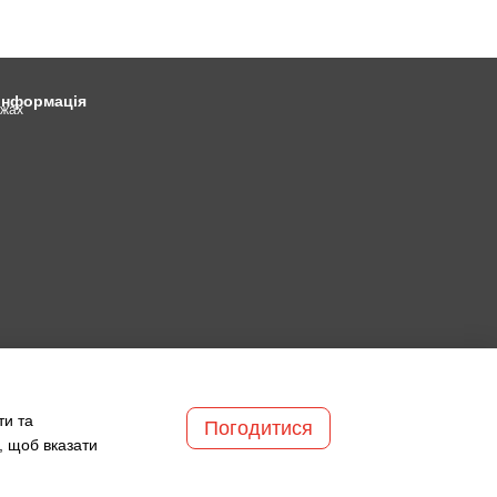
 інформація
ежах
ти та
Погодитися
, щоб вказати