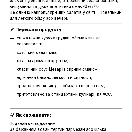
елемент доповнює інший, створюючи збалансований,
вишуканий та дуже апетитний смак 😋🥗🍗✨
Це один із найпопулярніших салатів у світі — ідеальний
для легкого обіду або вечері.
✅
Переваги продукту:
свіжа ніжна куряча грудка, обсмажена до
соковитості;
хрусткий салат-мікс;
хрусткі ароматні крутони;
класичний соус Цезар із сирним смаком;
відмінний баланс легкості й ситності;
продається
на вагу
— обираєш порцію сам;
приготовлено за стандартами кулінарії
КЛАСС
.
💡
Як споживати:
Подавай охолодженим.
За бажанням додай тертий пармезан або кілька