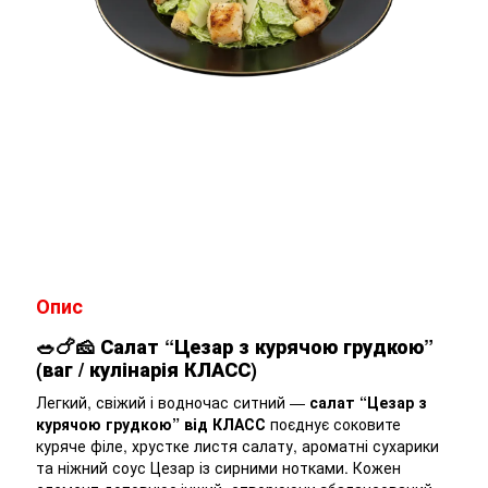
Опис
🥗🍗🧀
Салат “Цезар з курячою грудкою”
(ваг / кулінарія КЛАСС)
Легкий, свіжий і водночас ситний —
салат “Цезар з
курячою грудкою” від КЛАСС
поєднує соковите
куряче філе, хрустке листя салату, ароматні сухарики
та ніжний соус Цезар із сирними нотками. Кожен