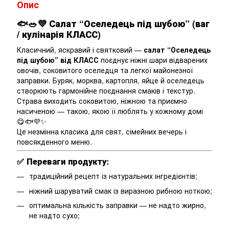
Опис
🐟🥗💜
Салат “Оселедець під шубою” (ваг
/ кулінарія КЛАСС)
Класичний, яскравий і святковий —
салат “Оселедець
під шубою” від КЛАСС
поєднує ніжні шари відварених
овочів, соковитого оселедця та легкої майонезної
заправки. Буряк, морква, картопля, яйце й оселедець
створюють гармонійне поєднання смаків і текстур.
Страва виходить соковитою, ніжною та приємно
насиченою — такою, якою її люблять у кожному домі
😋🐟💜✨
Це незмінна класика для свят, сімейних вечерь і
повсякденного меню.
✅
Переваги продукту:
традиційний рецепт із натуральних інгредієнтів;
ніжний шаруватий смак із виразною рибною ноткою;
оптимальна кількість заправки — не надто жирно,
не надто сухо;