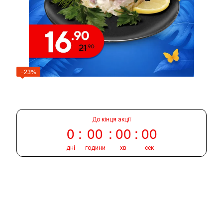
−23%
До кінця акції
0
00
00
00
дні
години
хв
сек