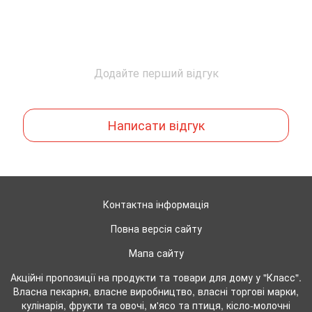
Додайте перший відгук
Написати відгук
Контактна інформація
Повна версія сайту
Мапа сайту
Акційні пропозиції на продукти та товари для дому у "Класс".
Власна пекарня, власне виробництво, власні торгові марки,
кулінарія, фрукти та овочі, м'ясо та птиця, кісло-молочні