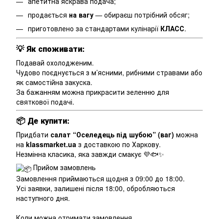
апетитна яскрава подача;
продається
на вагу
— обираєш потрібний обсяг;
приготовлено за стандартами кулінарії
КЛАСС
.
💡
Як споживати:
Подавай охолодженим.
Чудово поєднується з м’ясними, рибними стравами або
як самостійна закуска.
За бажанням можна прикрасити зеленню для
святкової подачі.
📦
Де купити:
Придбати
салат “Оселедець під шубою” (ваг)
можна
на
klassmarket.ua
з доставкою по Харкову.
Незмінна класика, яка завжди смакує 💜🐟✨
Прийом замовлень
Замовлення приймаються щодня з 09:00 до 18:00.
Усі заявки, залишені після 18:00, обробляються
наступного дня.
Коли можна отримати замовлення