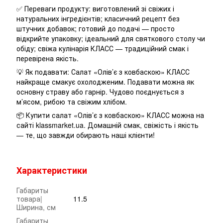
✅ Переваги продукту: виготовлений зі свіжих і
натуральних інгредієнтів; класичний рецепт без
штучних добавок; готовий до подачі — просто
відкрийте упаковку; ідеальний для святкового столу чи
обіду; свіжа кулінарія КЛАСС — традиційний смак і
перевірена якість.
💡 Як подавати: Салат «Олів’є з ковбаскою» КЛАСС
найкраще смакує охолодженим. Подавати можна як
основну страву або гарнір. Чудово поєднується з
м’ясом, рибою та свіжим хлібом.
📦 Купити салат «Олів’є з ковбаскою» КЛАСС можна на
сайті klassmarket.ua. Домашній смак, свіжість і якість
— те, що завжди обирають наші клієнти!
Характеристики
Габариты
товара|
11.5
Ширина, см
Габариты