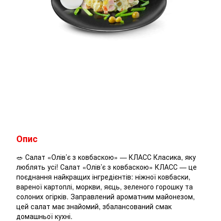
Опис
🥗 Салат «Олів’є з ковбаскою» — КЛАСС Класика, яку
люблять усі! Салат «Олів’є з ковбаскою» КЛАСС — це
поєднання найкращих інгредієнтів: ніжної ковбаски,
вареної картоплі, моркви, яєць, зеленого горошку та
солоних огірків. Заправлений ароматним майонезом,
цей салат має знайомий, збалансований смак
домашньої кухні.