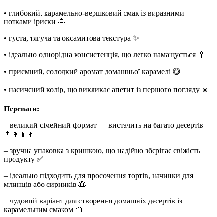
• глибокий, карамельно-вершковий смак із виразними
нотками іриски 🍮
• густа, тягуча та оксамитова текстура ✨
• ідеально однорідна консистенція, що легко намащується 🥄
• приємний, солодкий аромат домашньої карамелі 😋
• насичений колір, що викликає апетит із першого погляду ☀️
Переваги:
– великий сімейний формат — вистачить на багато десертів
👨‍👩‍👧‍👦
– зручна упаковка з кришкою, що надійно зберігає свіжість
продукту ✅
– ідеально підходить для просочення тортів, начинки для
млинців або сирників 🥞
– чудовий варіант для створення домашніх десертів із
карамельним смаком 🍰