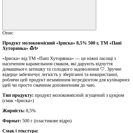
Опис
Продукт молоковмісний «Іриска» 8,5% 500 г, ТМ «Пані
Хуторянка» 🍮✨
«Іриска» від ТМ «Пані Хуторянка» — це ніжні ласощі з
насиченим карамельним смаком, які дарують відчуття
домашнього затишку та солодкого задоволення 🤍. Зручне
відерце забезпечує легкість у зберіганні та використанні,
роблячи цей продукт незамінним інгредієнтом для кулінарних
ідей чи просто смачним доповненням до чаю.
Тип продукту:
продукт молоковмісний згущений з цукром
(смак «Іриска»)
Жирність:
8,5%
Формат:
500 г (пластикове відро)
Смак і текстура: