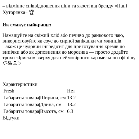
– відмінне співвідношення ціни та якості від бренду «Пані
Хуторянка» 🏆
Як смакує найкраще:
Намащуйте на свіжий хліб або печиво до ранкового чаю,
використовуйте як соус до сирної запіканки чи млинців.
Також це чудовий інгредієнт для приготування кремів до
випічки або як доповнення до морозива — просто додайте
трохи «Іриски» зверху для неймовірного карамельного фінішу
🍨🥞🍮✨
Характеристики
Fresh
Нет
Габариты товара|Ширина, см
13.2
Габариты товара|Длина, см
13.2
Габариты товара|Высота, см
6.3
Відгуки