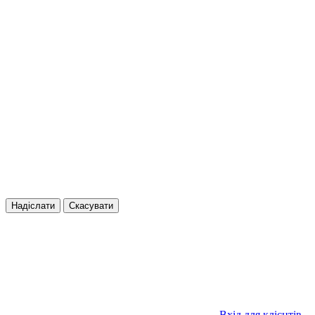
Надіслати
Скасувати
Вхід для клієнтів