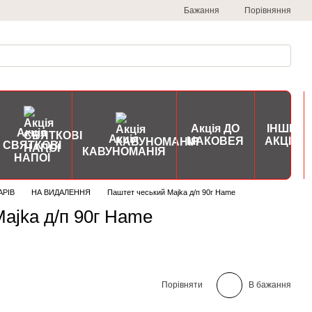
Порівняння
Бажання
Акція ДО
ІНШІ
Акція
Акція
МАКОВЕЯ
АКЦІЇ
СВЯТКОВІ
КАВУНОМАНІЯ
НАПОЇ
АРІВ
НА ВИДАЛЕННЯ
Паштет чеський Majka д/п 90г Hame
ajka д/п 90г Hame
Порівняти
В бажання