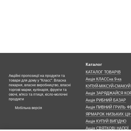
Каталог
КАТАЛОГ ТОВАРІВ
Акційні пропозиції на продукти та
Акція КЛАССна 9-ка
товари для дому у "Класс". Власна
пекарня, власне виробництво, власні
КУПУЙ-МІКСУЙ-СМАКУЙ
торгові марки, кулінарія, фрукти та
Акція ЗАРЯДЖАЙСЯ К
овочі, м'ясо та птиця, кісло-молочні
продукти
Акція РИБНИЙ БАЗАР
Акція ПИВНИЙ ГРИЛЬ Ф
Мобільна версія
ЯРМАРОК НИЗЬКИХ ЦІ
Акція КУПУЙ ВИГІДНО
Акція СВЯТКОВІ НАПОЇ