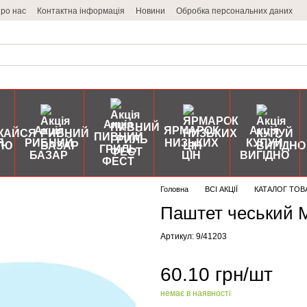
ро нас
Контактна інформація
Новини
Обробка персональних даних
Акція
Акція
ЯРМАРОК
Акція
ПИВНИЙ
Я
РИБНИЙ
НИЗЬКИХ
КУПУЙ
ГРИЛЬ
БАЗАР
ЦІН
ВИГІДНО
ФЕСТ
Головна
ВСІ АКЦІЇ
КАТАЛОГ ТОВ
Паштет чеський M
Артикул: 9/41203
60.10 грн/шт
немає в наявності