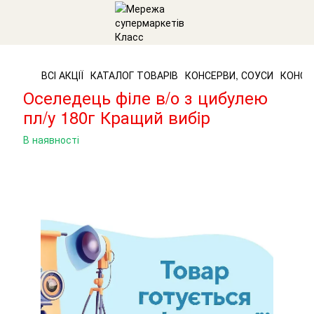
ВСІ АКЦІЇ
КАТАЛОГ ТОВАРІВ
КОНСЕРВИ, СОУСИ
КОНСЕ
Оселедець філе в/о з цибулею
пл/у 180г Кращий вибiр
В наявності