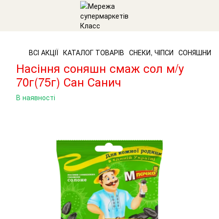
ВСІ АКЦІЇ
КАТАЛОГ ТОВАРІВ
СНЕКИ, ЧІПСИ
СОНЯШНИКО
Насіння соняшн смаж сол м/у
70г(75г) Сан Санич
В наявності