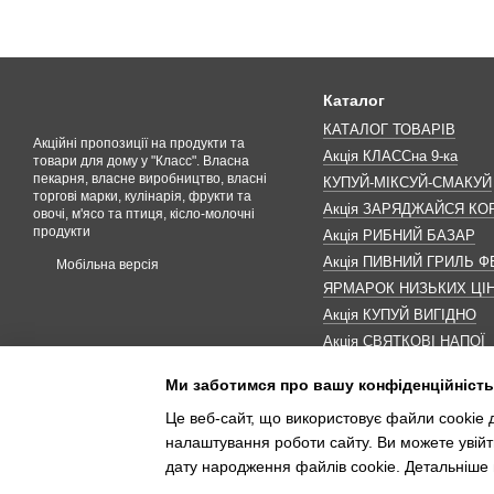
Каталог
КАТАЛОГ ТОВАРІВ
Акційні пропозиції на продукти та
Акція КЛАССна 9-ка
товари для дому у "Класс". Власна
пекарня, власне виробництво, власні
КУПУЙ-МІКСУЙ-СМАКУЙ
торгові марки, кулінарія, фрукти та
Акція ЗАРЯДЖАЙСЯ К
овочі, м'ясо та птиця, кісло-молочні
продукти
Акція РИБНИЙ БАЗАР
Акція ПИВНИЙ ГРИЛЬ Ф
Мобільна версія
ЯРМАРОК НИЗЬКИХ ЦІ
Акція КУПУЙ ВИГІДНО
Акція СВЯТКОВІ НАПОЇ
Акція КАВУНОМАНІЯ
Ми заботимся про вашу конфіденційність
Акція ДО МАКОВЕЯ
Це веб-сайт, що використовує файли cookie д
ІНШІ АКЦІЇ
налаштування роботи сайту. Ви можете увійт
дату народження файлів cookie. Детальніше 