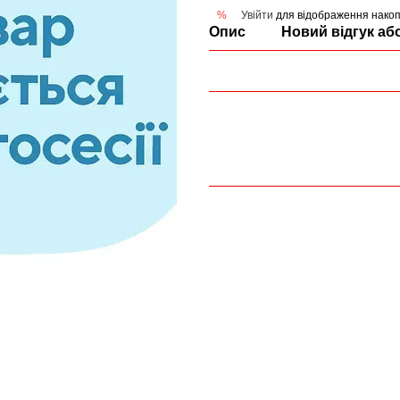
Увійти
для відображення накоп
%
Опис
Новий відгук аб