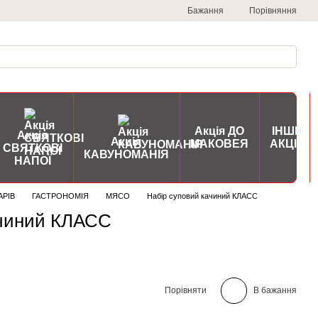
Порівняння
Бажання
Акція ДО
ІНШІ
Акція
Акція
МАКОВЕЯ
АКЦІЇ
СВЯТКОВІ
КАВУНОМАНІЯ
НАПОЇ
АРІВ
ГАСТРОНОМІЯ
МЯСО
Набір суповий качиний КЛАСС
ачиний КЛАСС
Порівняти
В бажання