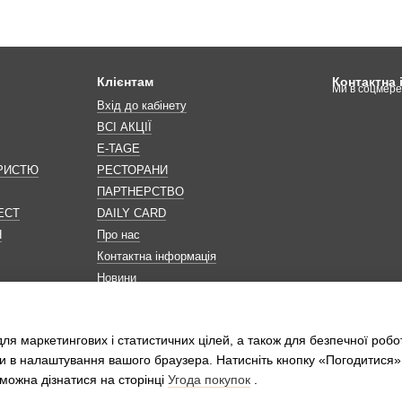
Клієнтам
Контактна
Ми в соцмер
Вхід до кабінету
ВСІ АКЦІЇ
E-TAGE
ОРИСТЮ
РЕСТОРАНИ
ПАРТНЕРСТВО
ЕСТ
DAILY CARD
Н
Про нас
Контактна інформація
Новини
Мапа сайту
Обробка персональних даних
ля маркетингових і статистичних цілей, а також для безпечної робо
и в налаштування вашого браузера. Натисніть кнопку «Погодитися»
можна дізнатися на сторінці
Угода покупок
.