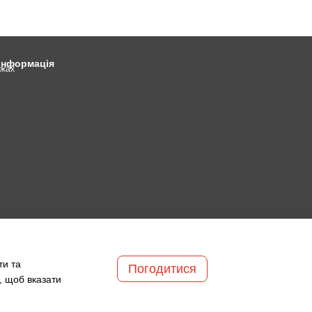
 інформація
ежах
ти та
Погодитися
, щоб вказати