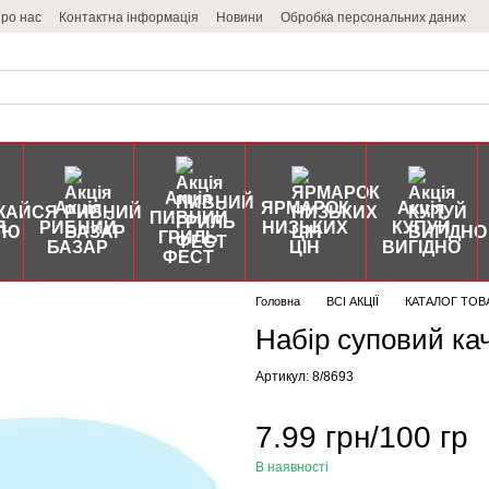
ро нас
Контактна інформація
Новини
Обробка персональних даних
Акція
Акція
ЯРМАРОК
Акція
ПИВНИЙ
Я
РИБНИЙ
НИЗЬКИХ
КУПУЙ
ГРИЛЬ
БАЗАР
ЦІН
ВИГІДНО
ФЕСТ
Головна
ВСІ АКЦІЇ
КАТАЛОГ ТОВ
Набір суповий к
Артикул: 8/8693
7.99 грн/100 гр
В наявності