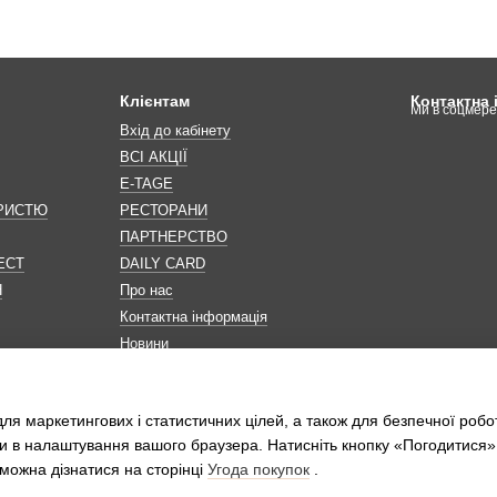
Клієнтам
Контактна
Ми в соцмер
Вхід до кабінету
ВСІ АКЦІЇ
E-TAGE
ОРИСТЮ
РЕСТОРАНИ
ПАРТНЕРСТВО
ЕСТ
DAILY CARD
Н
Про нас
Контактна інформація
Новини
Мапа сайту
Обробка персональних даних
ля маркетингових і статистичних цілей, а також для безпечної робо
и в налаштування вашого браузера. Натисніть кнопку «Погодитися»
можна дізнатися на сторінці
Угода покупок
.