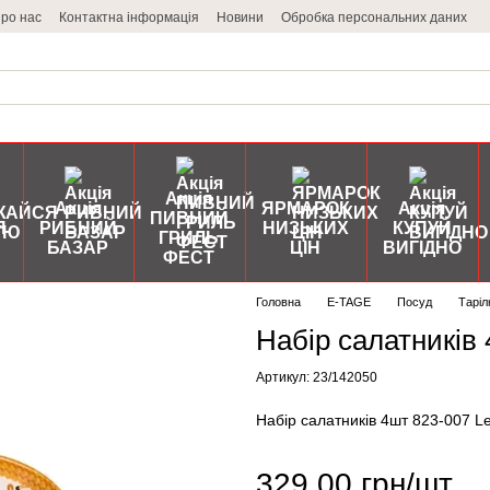
ро нас
Контактна інформація
Новини
Обробка персональних даних
Акція
Акція
ЯРМАРОК
Акція
ПИВНИЙ
Я
РИБНИЙ
НИЗЬКИХ
КУПУЙ
ГРИЛЬ
БАЗАР
ЦІН
ВИГІДНО
ФЕСТ
Головна
E-TAGE
Посуд
Таріл
Набір салатників 
Артикул: 23/142050
Набір салатників 4шт 823-007 Le
329.00 грн/шт