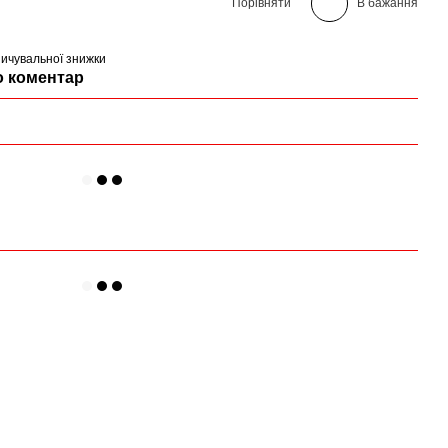
Порівняти
В бажання
ичувальної знижки
о коментар