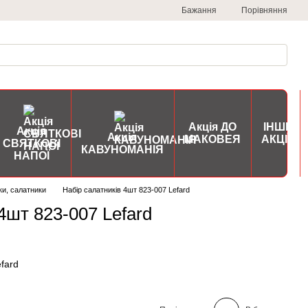
Порівняння
Бажання
Акція ДО
ІНШІ
Акція
Акція
МАКОВЕЯ
АКЦІЇ
СВЯТКОВІ
КАВУНОМАНІЯ
НАПОЇ
ки, салатники
Набір салатників 4шт 823-007 Lefard
4шт 823-007 Lefard
fard