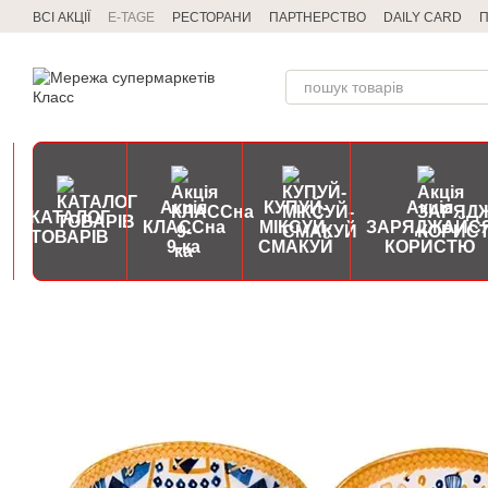
Перейти до основного контенту
ВСІ АКЦІЇ
E-TAGE
РЕСТОРАНИ
ПАРТНЕРСТВО
DAILY CARD
П
Акція
КУПУЙ-
Акція
КАТАЛОГ
КЛАССна
МІКСУЙ-
ЗАРЯДЖАЙС
ТОВАРІВ
9-ка
СМАКУЙ
КОРИСТЮ