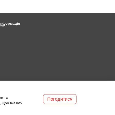
 інформація
ежах
ти та
Погодитися
, щоб вказати