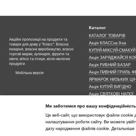
Каталог
КАТАЛОГ ТОВАРІВ
Акційні пропозиції на продукти та
Акція КЛАССна 9-ка
товари для дому у "Класс". Власна
пекарня, власне виробництво, власні
КУПУЙ-МІКСУЙ-СМАКУЙ
торгові марки, кулінарія, фрукти та
Акція ЗАРЯДЖАЙСЯ К
овочі, м'ясо та птиця, кісло-молочні
продукти
Акція РИБНИЙ БАЗАР
Акція ПИВНИЙ ГРИЛЬ Ф
Мобільна версія
ЯРМАРОК НИЗЬКИХ ЦІ
Акція КУПУЙ ВИГІДНО
Акція СВЯТКОВІ НАПОЇ
Акція КАВУНОМАНІЯ
Ми заботимся про вашу конфіденційність
Акція ДО МАКОВЕЯ
Це веб-сайт, що використовує файли cookie д
ІНШІ АКЦІЇ
налаштування роботи сайту. Ви можете увійт
дату народження файлів cookie. Детальніше 