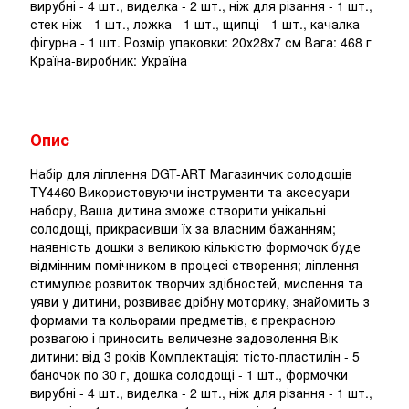
вирубні - 4 шт., виделка - 2 шт., ніж для різання - 1 шт.,
стек-ніж - 1 шт., ложка - 1 шт., щипці - 1 шт., качалка
фігурна - 1 шт. Розмір упаковки: 20х28х7 см Вага: 468 г
Країна-виробник: Україна
Опис
Набір для ліплення DGT-ART Магазинчик солодощів
TY4460 Використовуючи інструменти та аксесуари
набору, Ваша дитина зможе створити унікальні
солодощі, прикрасивши їх за власним бажанням;
наявність дошки з великою кількістю формочок буде
відмінним помічником в процесі створення; ліплення
стимулює розвиток творчих здібностей, мислення та
уяви у дитини, розвиває дрібну моторику, знайомить з
формами та кольорами предметів, є прекрасною
розвагою і приносить величезне задоволення Вік
дитини: від 3 років Комплектація: тісто-пластилін - 5
баночок по 30 г, дошка солодощі - 1 шт., формочки
вирубні - 4 шт., виделка - 2 шт., ніж для різання - 1 шт.,