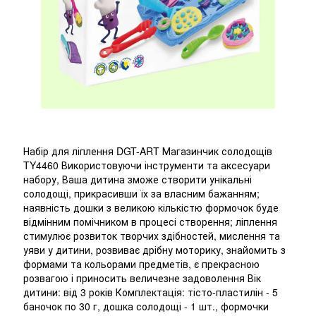
Набір для ліплення DGT-ART Магазинчик солодощів
TY4460 Використовуючи інструменти та аксесуари
набору, Ваша дитина зможе створити унікальні
солодощі, прикрасивши їх за власним бажанням;
наявність дошки з великою кількістю формочок буде
відмінним помічником в процесі створення; ліплення
стимулює розвиток творчих здібностей, мислення та
уяви у дитини, розвиває дрібну моторику, знайомить з
формами та кольорами предметів, є прекрасною
розвагою і приносить величезне задоволення Вік
дитини: від 3 років Комплектація: тісто-пластилін - 5
баночок по 30 г, дошка солодощі - 1 шт., формочки