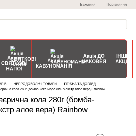
Порівняння
Бажання
Акція ДО
ІНШІ
Акція
Акція
МАКОВЕЯ
АКЦІЇ
СВЯТКОВІ
КАВУНОМАНІЯ
НАПОЇ
АРІВ
НЕПРОДОВОЛЬЧІ ТОВАРИ
ГІГІЄНА ТА ДОГЛЯД
єрична кола 280г (бомба-кекс,морс сіль з екстр алое вера) Rainbow
еєрична кола 280г (бомба-
екстр алое вера) Rainbow