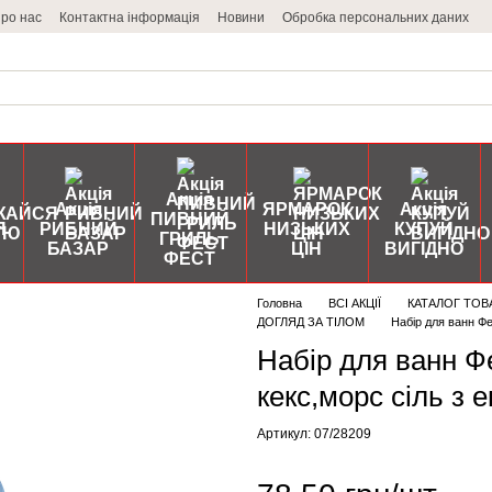
ро нас
Контактна інформація
Новини
Обробка персональних даних
Акція
Акція
ЯРМАРОК
Акція
ПИВНИЙ
Я
РИБНИЙ
НИЗЬКИХ
КУПУЙ
ГРИЛЬ
БАЗАР
ЦІН
ВИГІДНО
ФЕСТ
Головна
ВСІ АКЦІЇ
КАТАЛОГ ТОВ
ДОГЛЯД ЗА ТІЛОМ
Набір для ванн Фе
Набір для ванн Ф
кекс,морс сіль з 
Артикул: 07/28209