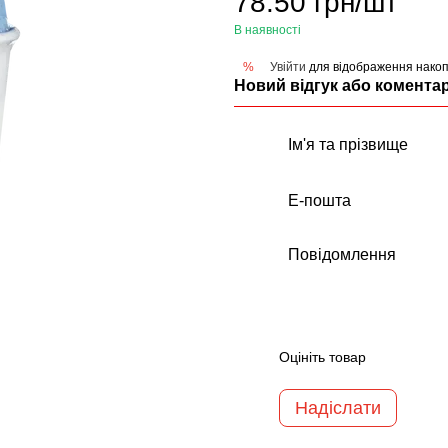
78.50 грн/шт
В наявності
Увійти
для відображення накоп
%
Новий відгук або комента
Оцініть товар
Надіслати