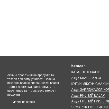
Каталог
КАТАЛОГ ТОВАРІВ
Акційні пропозиції на продукти та
Акція КЛАССна 9-ка
товари для дому у "Класс". Власна
пекарня, власне виробництво, власні
КУПУЙ-МІКСУЙ-СМАКУЙ
торгові марки, кулінарія, фрукти та
Акція ЗАРЯДЖАЙСЯ К
овочі, м'ясо та птиця, кісло-молочні
продукти
Акція РИБНИЙ БАЗАР
Акція ПИВНИЙ ГРИЛЬ Ф
Мобільна версія
ЯРМАРОК НИЗЬКИХ ЦІ