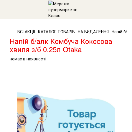
ВСІ АКЦІЇ
КАТАЛОГ ТОВАРІВ
НА ВИДАЛЕННЯ
Напій б/а
Напій б/алк Комбуча Кокосова
хвиля з/б 0,25л Otaka
немає в наявності