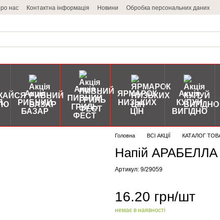
ро нас
Контактна інформація
Новини
Обробка персональних даних
Акція
Акція
ЯРМАРОК
Акція
ПИВНИЙ
Я
РИБНИЙ
НИЗЬКИХ
КУПУЙ
ГРИЛЬ
БАЗАР
ЦІН
ВИГІДНО
ФЕСТ
Головна
ВСІ АКЦІЇ
КАТАЛОГ ТОВ
Напій АРАБЕЛЛА 
Артикул: 9/29059
16.20 грн/шт
немає в наявності