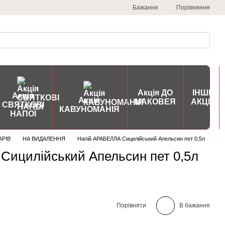
Порівняння
Бажання
Акція ДО
ІНШІ
Акція
Акція
МАКОВЕЯ
АКЦІЇ
СВЯТКОВІ
КАВУНОМАНІЯ
НАПОЇ
АРІВ
НА ВИДАЛЕННЯ
Напій АРАБЕЛЛА Сицилійський Апельсин пет 0,5л
Сицилійський Апельсин пет 0,5л
Порівняти
В бажання