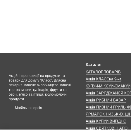
Каталог
КАТАЛОГ ТОВАРІВ
Акційні пропозиції на продукти та
Акція КЛАССна 9-ка
товари для дому у "Класс". Власна
пекарня, власне виробництво, власні
КУПУЙ-МІКСУЙ-СМАКУЙ
торгові марки, кулінарія, фрукти та
Акція ЗАРЯДЖАЙСЯ К
овочі, м'ясо та птиця, кісло-молочні
продукти
Акція РИБНИЙ БАЗАР
Акція ПИВНИЙ ГРИЛЬ Ф
Мобільна версія
ЯРМАРОК НИЗЬКИХ ЦІ
Акція КУПУЙ ВИГІДНО
Акція СВЯТКОВІ НАПОЇ