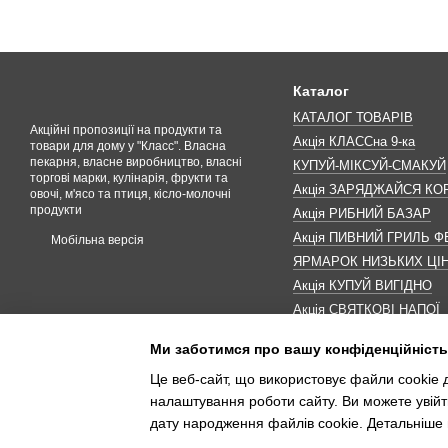
Каталог
КАТАЛОГ ТОВАРІВ
Акційні пропозиції на продукти та
Акція КЛАССна 9-ка
товари для дому у "Класс". Власна
пекарня, власне виробництво, власні
КУПУЙ-МІКСУЙ-СМАКУЙ
торгові марки, кулінарія, фрукти та
Акція ЗАРЯДЖАЙСЯ К
овочі, м'ясо та птиця, кісло-молочні
продукти
Акція РИБНИЙ БАЗАР
Акція ПИВНИЙ ГРИЛЬ Ф
Мобільна версія
ЯРМАРОК НИЗЬКИХ ЦІ
Акція КУПУЙ ВИГІДНО
Акція СВЯТКОВІ НАПОЇ
Акція КАВУНОМАНІЯ
Ми заботимся про вашу конфіденційність
Акція ДО МАКОВЕЯ
Це веб-сайт, що використовує файли cookie д
ІНШІ АКЦІЇ
налаштування роботи сайту. Ви можете увійт
дату народження файлів cookie. Детальніше 