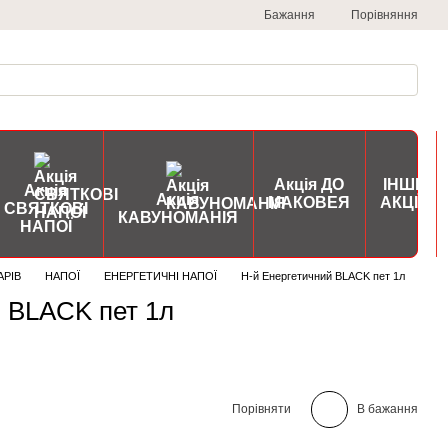
Порівняння
Бажання
Акція ДО
ІНШІ
Акція
Акція
МАКОВЕЯ
АКЦІЇ
СВЯТКОВІ
КАВУНОМАНІЯ
НАПОЇ
АРІВ
НАПОЇ
ЕНЕРГЕТИЧНІ НАПОЇ
Н-й Енергетичний BLACK пет 1л
й BLACK пет 1л
Порівняти
В бажання