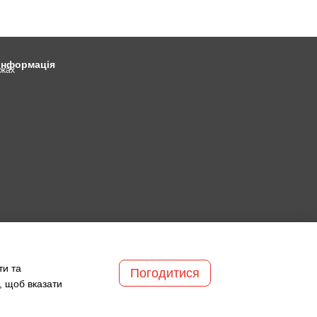
 інформація
ежах
ти та
Погодитися
, щоб вказати