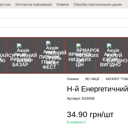
ро нас
Контактна інформація
Новини
Обробка персональних даних
Акція
Акція
ЯРМАРОК
Акція
ПИВНИЙ
Я
РИБНИЙ
НИЗЬКИХ
КУПУЙ
ГРИЛЬ
БАЗАР
ЦІН
ВИГІДНО
ФЕСТ
Головна
ВСІ АКЦІЇ
КАТАЛОГ ТОВ
Н-й Енергетични
Артикул: 9/16938
34.90 грн/шт
В наявності