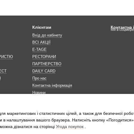
Клієнтам
Контактна
Ми в соцмер
Вхід до кабінету
ВСІ АКЦІЇ
E-TAGE
ОРИСТЮ
РЕСТОРАНИ
ПАРТНЕРСТВО
ЕСТ
DAILY CARD
Н
Про нас
Контактна інформація
Новини
Мапа сайту
Обробка персональних даних
ля маркетингових і статистичних цілей, а також для безпечної робо
и в налаштування вашого браузера. Натисніть кнопку «Погодитися»
можна дізнатися на сторінці
Угода покупок
.