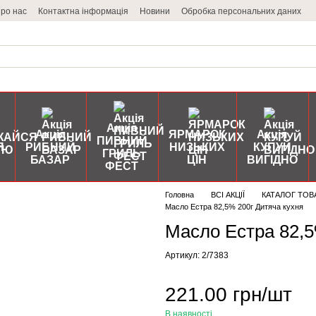
ро нас
Контактна інформація
Новини
Обробка персональних даних
Акція
Акція
ЯРМАРОК
Акція
ПИВНИЙ
Я
РИБНИЙ
НИЗЬКИХ
КУПУЙ
ГРИЛЬ
БАЗАР
ЦІН
ВИГІДНО
ФЕСТ
Головна
ВСІ АКЦІЇ
КАТАЛОГ ТОВ
Масло Естра 82,5% 200г Дитяча кухня
Масло Естра 82,5
Артикул: 2/7383
221.00 грн/шт
В наявності