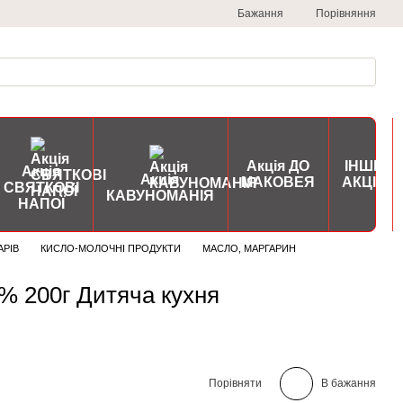
Порівняння
Бажання
Акція ДО
ІНШІ
Акція
Акція
МАКОВЕЯ
АКЦІЇ
СВЯТКОВІ
КАВУНОМАНІЯ
НАПОЇ
АРІВ
КИСЛО-МОЛОЧНІ ПРОДУКТИ
МАСЛО, МАРГАРИН
% 200г Дитяча кухня
Порівняти
В бажання