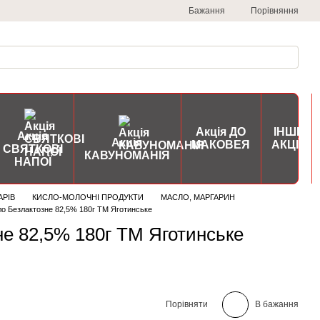
Порівняння
Бажання
Акція ДО
ІНШІ
Акція
Акція
МАКОВЕЯ
АКЦІЇ
СВЯТКОВІ
КАВУНОМАНІЯ
НАПОЇ
АРІВ
КИСЛО-МОЛОЧНІ ПРОДУКТИ
МАСЛО, МАРГАРИН
о Безлактозне 82,5% 180г ТМ Яготинське
е 82,5% 180г ТМ Яготинське
Порівняти
В бажання