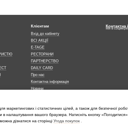
Клієнтам
Контактна
Ми в соцмер
Вхід до кабінету
ВСІ АКЦІЇ
E-TAGE
ОРИСТЮ
РЕСТОРАНИ
ПАРТНЕРСТВО
ЕСТ
DAILY CARD
Н
Про нас
Контактна інформація
Новини
Мапа сайту
Обробка персональних даних
ля маркетингових і статистичних цілей, а також для безпечної робо
и в налаштування вашого браузера. Натисніть кнопку «Погодитися»
можна дізнатися на сторінці
Угода покупок
.