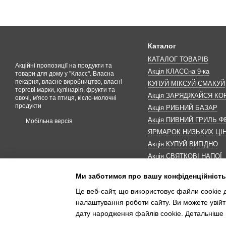
Каталог
КАТАЛОГ ТОВАРІВ
Акційні пропозиції на продукти та
Акція КЛАССна 9-ка
товари для дому у "Класс". Власна
пекарня, власне виробництво, власні
КУПУЙ-МІКСУЙ-СМАКУЙ
торгові марки, кулінарія, фрукти та
Акція ЗАРЯДЖАЙСЯ К
овочі, м'ясо та птиця, кісло-молочні
продукти
Акція РИБНИЙ БАЗАР
Акція ПИВНИЙ ГРИЛЬ Ф
Мобільна версія
ЯРМАРОК НИЗЬКИХ ЦІ
Акція КУПУЙ ВИГІДНО
Акція СВЯТКОВІ НАПОЇ
Акція КАВУНОМАНІЯ
Ми заботимся про вашу конфіденційність
Акція ДО МАКОВЕЯ
Це веб-сайт, що використовує файли cookie д
ІНШІ АКЦІЇ
налаштування роботи сайту. Ви можете увійт
дату народження файлів cookie. Детальніше 