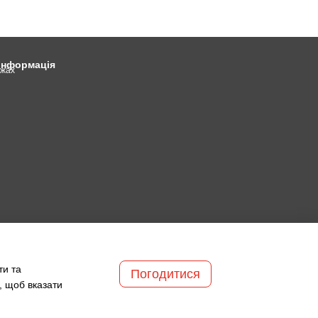
 інформація
ежах
ти та
Погодитися
, щоб вказати