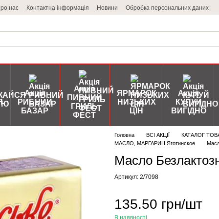
ро нас
Контактна інформація
Новини
Обробка персональних даних
Акція
Акція
ЯРМАРОК
Акція
ПИВНИЙ
Я
РИБНИЙ
НИЗЬКИХ
КУПУЙ
ГРИЛЬ
БАЗАР
ЦІН
ВИГІДНО
ФЕСТ
Головна
ВСІ АКЦІЇ
КАТАЛОГ ТОВ
МАСЛО, МАРГАРИН Яготинское
Масл
Масло Безлактозн
Артикул: 2/7098
135.50 грн/шт
В наявності