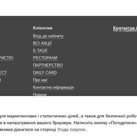
Клієнтам
Контактна
Ми в соцмер
Вхід до кабінету
ВСІ АКЦІЇ
E-TAGE
ОРИСТЮ
РЕСТОРАНИ
ПАРТНЕРСТВО
ЕСТ
DAILY CARD
Н
Про нас
Контактна інформація
Новини
Мапа сайту
Обробка персональних даних
ля маркетингових і статистичних цілей, а також для безпечної робо
и в налаштування вашого браузера. Натисніть кнопку «Погодитися»
можна дізнатися на сторінці
Угода покупок
.