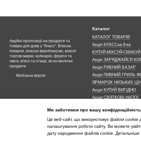
Каталог
КАТАЛОГ ТОВАРІВ
Акційні пропозиції на продукти та
Акція КЛАССна 9-ка
товари для дому у "Класс". Власна
пекарня, власне виробництво, власні
КУПУЙ-МІКСУЙ-СМАКУЙ
торгові марки, кулінарія, фрукти та
Акція ЗАРЯДЖАЙСЯ К
овочі, м'ясо та птиця, кісло-молочні
продукти
Акція РИБНИЙ БАЗАР
Акція ПИВНИЙ ГРИЛЬ Ф
Мобільна версія
ЯРМАРОК НИЗЬКИХ ЦІ
Акція КУПУЙ ВИГІДНО
Акція СВЯТКОВІ НАПОЇ
Акція КАВУНОМАНІЯ
Ми заботимся про вашу конфіденційність
Акція ДО МАКОВЕЯ
Це веб-сайт, що використовує файли cookie д
ІНШІ АКЦІЇ
налаштування роботи сайту. Ви можете увійт
дату народження файлів cookie. Детальніше 