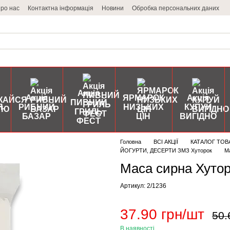
ро нас
Контактна інформація
Новини
Обробка персональних даних
Акція
Акція
ЯРМАРОК
Акція
ПИВНИЙ
Я
РИБНИЙ
НИЗЬКИХ
КУПУЙ
ГРИЛЬ
БАЗАР
ЦІН
ВИГІДНО
ФЕСТ
Головна
ВСІ АКЦІЇ
КАТАЛОГ ТОВ
ЙОГУРТИ, ДЕСЕРТИ ЗМЗ Хуторок
Ма
Маса сирна Хутор
Артикул: 2/1236
37.90 грн/шт
50.
В наявності