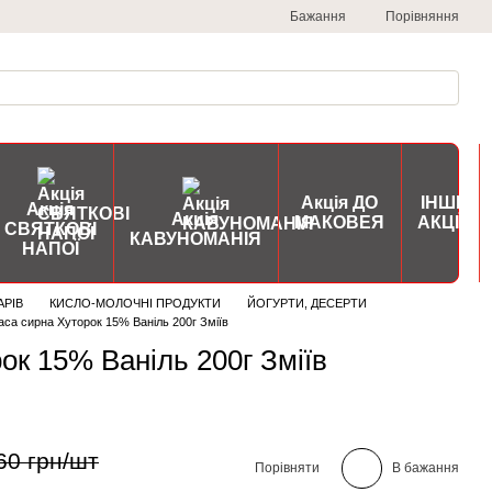
Порівняння
Бажання
Акція ДО
ІНШІ
Акція
Акція
МАКОВЕЯ
АКЦІЇ
СВЯТКОВІ
КАВУНОМАНІЯ
НАПОЇ
АРІВ
КИСЛО-МОЛОЧНІ ПРОДУКТИ
ЙОГУРТИ, ДЕСЕРТИ
са сирна Хуторок 15% Ваніль 200г Зміїв
ок 15% Ваніль 200г Зміїв
60 грн/шт
Порівняти
В бажання