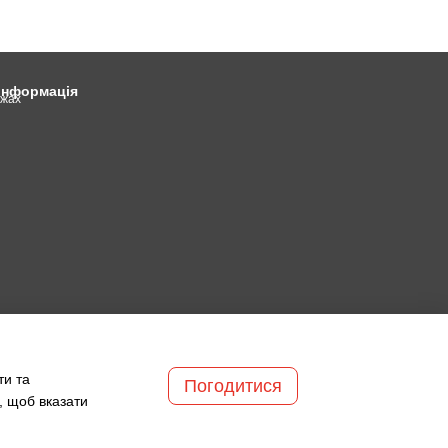
 інформація
ежах
ти та
Погодитися
, щоб вказати