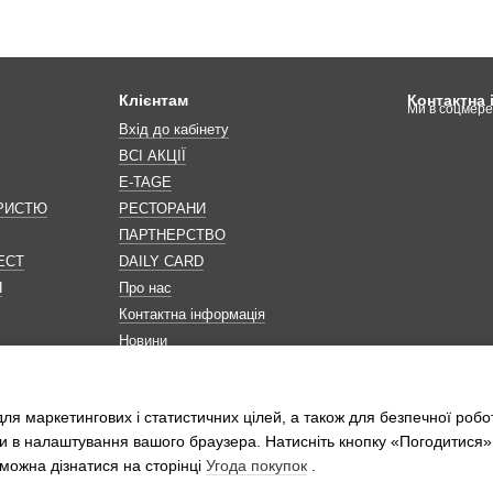
Клієнтам
Контактна
Ми в соцмер
Вхід до кабінету
ВСІ АКЦІЇ
E-TAGE
ОРИСТЮ
РЕСТОРАНИ
ПАРТНЕРСТВО
ЕСТ
DAILY CARD
Н
Про нас
Контактна інформація
Новини
Мапа сайту
Обробка персональних даних
ля маркетингових і статистичних цілей, а також для безпечної робо
и в налаштування вашого браузера. Натисніть кнопку «Погодитися»
можна дізнатися на сторінці
Угода покупок
.