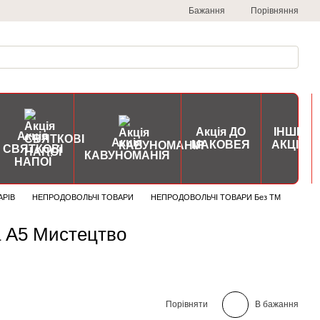
Порівняння
Бажання
Акція ДО
ІНШІ
Акція
Акція
МАКОВЕЯ
АКЦІЇ
СВЯТКОВІ
КАВУНОМАНІЯ
НАПОЇ
АРІВ
НЕПРОДОВОЛЬЧІ ТОВАРИ
НЕПРОДОВОЛЬЧІ ТОВАРИ Без ТМ
а А5 Мистецтво
Порівняти
В бажання