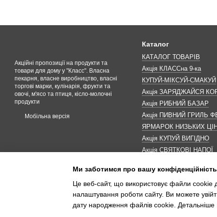
Каталог
КАТАЛОГ ТОВАРІВ
Акційні пропозиції на продукти та
Акція КЛАССна 9-ка
товари для дому у "Класс". Власна
пекарня, власне виробництво, власні
КУПУЙ-МІКСУЙ-СМАКУЙ
торгові марки, кулінарія, фрукти та
Акція ЗАРЯДЖАЙСЯ К
овочі, м'ясо та птиця, кісло-молочні
продукти
Акція РИБНИЙ БАЗАР
Акція ПИВНИЙ ГРИЛЬ Ф
Мобільна версія
ЯРМАРОК НИЗЬКИХ ЦІ
Акція КУПУЙ ВИГІДНО
Акція СВЯТКОВІ НАПОЇ
Акція КАВУНОМАНІЯ
Ми заботимся про вашу конфіденційність
Акція ДО МАКОВЕЯ
Це веб-сайт, що використовує файли cookie д
ІНШІ АКЦІЇ
налаштування роботи сайту. Ви можете увійт
дату народження файлів cookie. Детальніше 