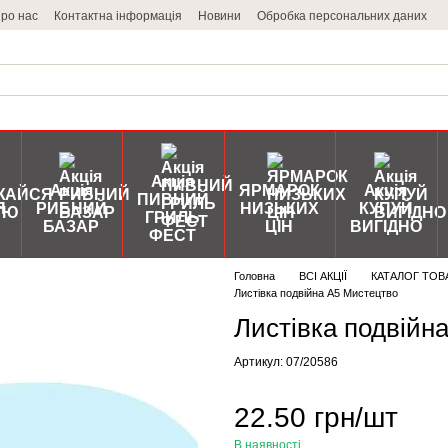
ро нас
Контактна інформація
Новини
Обробка персональних даних
Акція
Акція
ЯРМАРОК
Акція
ПИВНИЙ
Я
РИБНИЙ
НИЗЬКИХ
КУПУЙ
ГРИЛЬ
БАЗАР
ЦІН
ВИГІДНО
ФЕСТ
Головна
ВСІ АКЦІЇ
КАТАЛОГ ТОВ
Листівка подвійна А5 Мистецтво
Листівка подвійн
Артикул: 07/20586
22.50 грн/шт
В наявності