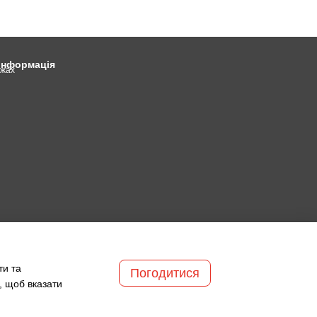
 інформація
ежах
ти та
Погодитися
, щоб вказати