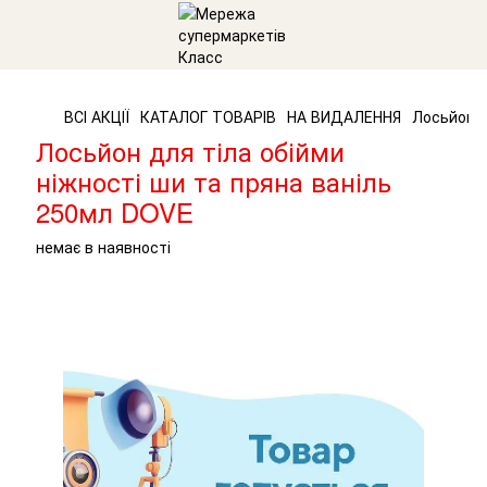
ВСІ АКЦІЇ
КАТАЛОГ ТОВАРІВ
НА ВИДАЛЕННЯ
Лосьйон д
Лосьйон для тіла обійми
ніжності ши та пряна ваніль
250мл DOVE
немає в наявності