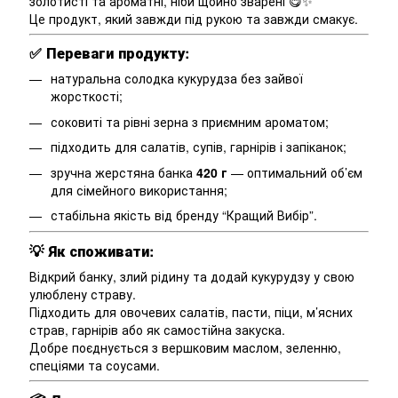
золотисті та ароматні, ніби щойно зварені 😋✨
Це продукт, який завжди під рукою та завжди смакує.
✅
Переваги продукту:
натуральна солодка кукурудза без зайвої
жорсткості;
соковиті та рівні зерна з приємним ароматом;
підходить для салатів, супів, гарнірів і запіканок;
зручна жерстяна банка
420 г
— оптимальний об’єм
для сімейного використання;
стабільна якість від бренду “Кращий Вибір”.
💡
Як споживати:
Відкрий банку, злий рідину та додай кукурудзу у свою
улюблену страву.
Підходить для овочевих салатів, пасти, піци, м’ясних
страв, гарнірів або як самостійна закуска.
Добре поєднується з вершковим маслом, зеленню,
спеціями та соусами.