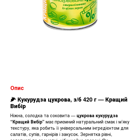
Опис
🌽
Кукурудза цукрова, з/б 420 г — Кращий
Вибір
Ніжна, солодка та соковита —
цукрова кукурудза
“Кращий Вибір”
має приємний натуральний смак і м’яку
текстуру, яка робить її універсальним інгредієнтом для
салатів, супів, гарнірів і закусок. Зернятка рівні,