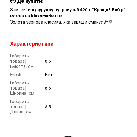
📦
Де купити:
Замовити
кукурудзу цукрову з/б 420 г “Кращий Вибір”
можна на
klassmarket.ua
.
Золота зернова класика, яка завжди смакує 🌽💛
Характеристики
Габариты
товара|
8.5
Высота, см
Fresh
Нет
Габариты
товара|
8.5
Ширина, см
Габариты
товара|
8.5
Длина, см