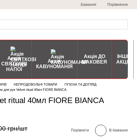
Порівняння
Бажання
Акція ДО
ІНШІ
Акція
Акція
МАКОВЕЯ
АКЦІЇ
СВЯТКОВІ
КАВУНОМАНІЯ
НАПОЇ
АРІВ
НЕПРОДОВОЛЬЧІ ТОВАРИ
ГІГІЄНА ТА ДОГЛЯД
м для рук Velvet ritual 40мл FIORE BIANCA
vet ritual 40мл FIORE BIANCA
00 грн/шт
Порівняти
В бажання