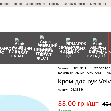
ро нас
Контактна інформація
Новини
Обробка персональних даних
Акція
Акція
ЯРМАРОК
Акція
ПИВНИЙ
Я
РИБНИЙ
НИЗЬКИХ
КУПУЙ
ГРИЛЬ
БАЗАР
ЦІН
ВИГІДНО
ФЕСТ
Головна
ВСІ АКЦІЇ
КАТАЛОГ ТОВ
ДОГЛЯД ЗА РУКАМИ ТА НОГАМИ
Кре
Крем для рук Vel
Артикул: 08/38386
33.00 грн/шт
45.
В наявності