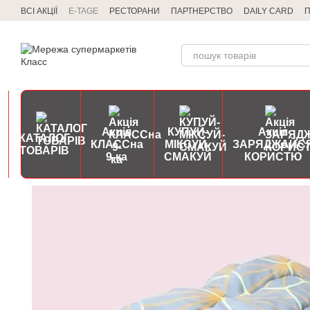
Перейти до основного контенту
ВСІ АКЦІЇ
E-TAGE
РЕСТОРАНИ
ПАРТНЕРСТВО
DAILY CARD
П
Акція
КУПУЙ-
Акція
КАТАЛОГ
КЛАССна
МІКСУЙ-
ЗАРЯДЖАЙС
ТОВАРІВ
9-ка
СМАКУЙ
КОРИСТЮ