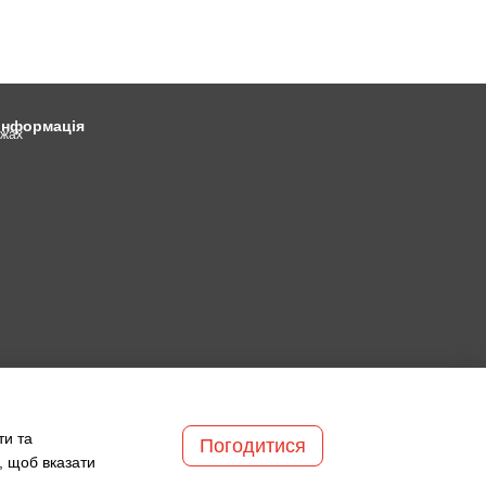
 інформація
ежах
ти та
Погодитися
, щоб вказати