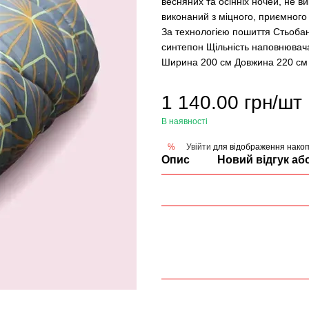
весняних та осінніх ночей, не в
виконаний з міцного, приємного 
За технологією пошиття Стьоба
синтепон Щільність наповнювача
Ширина 200 см Довжина 220 см 
1 140.00 грн/шт
В наявності
Увійти
для відображення накоп
%
Опис
Новий відгук аб