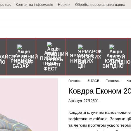
ро нас
Контактна інформація
Новини
Обробка персональних даних
Акція
Акція
ЯРМАРОК
Акція
ПИВНИЙ
Я
РИБНИЙ
НИЗЬКИХ
КУПУЙ
ГРИЛЬ
БАЗАР
ЦІН
ВИГІДНО
ФЕСТ
Головна
E-TAGE
Текстиль
Ко
Ковдра Економ 20
Артикул: 27/12501
Ковдра зі штучним наповнювачем
зафіксоване стібкою. Завдяки ці
та легким протягом усього термі