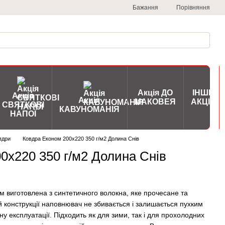
Порівняння
Бажання
Акція ДО
ІНШІ
Акція
Акція
МАКОВЕЯ
АКЦІЇ
СВЯТКОВІ
КАВУНОМАНІЯ
НАПОЇ
вдри
Ковдра Економ 200х220 350 г/м2 Долина Снів
0х220 350 г/м2 Долина Снів
 виготовлена ​​з синтетичного волокна, яке прочесане та
й конструкції наповнювач не збивається і залишається пухким
ну експлуатації. Підходить як для зими, так і для прохолодних