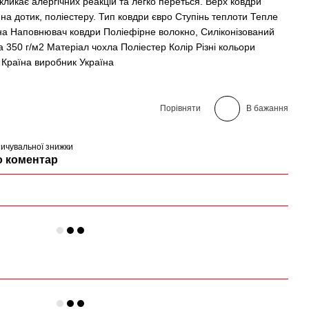
икликає алергічних реакцій та легко переться. Верх ковдри
на дотик, поліестеру. Тип ковдри євро Ступінь теплоти Тепле
на Наповнювач ковдри Поліефірне волокно, Силіконізований
 350 г/м2 Матеріал чохла Поліестер Колір Різні кольори
Країна виробник Україна
Порівняти
В бажання
ичувальної знижки
о коментар