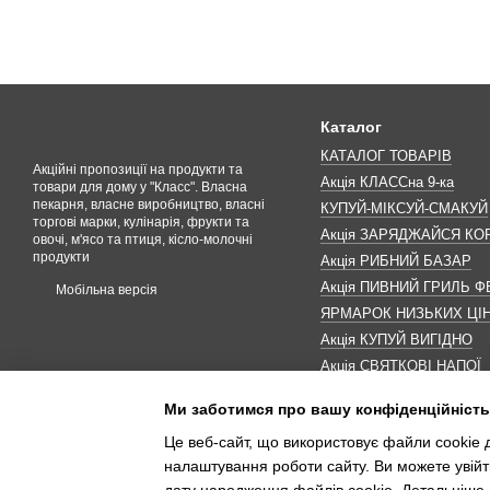
Каталог
КАТАЛОГ ТОВАРІВ
Акційні пропозиції на продукти та
Акція КЛАССна 9-ка
товари для дому у "Класс". Власна
пекарня, власне виробництво, власні
КУПУЙ-МІКСУЙ-СМАКУЙ
торгові марки, кулінарія, фрукти та
Акція ЗАРЯДЖАЙСЯ К
овочі, м'ясо та птиця, кісло-молочні
продукти
Акція РИБНИЙ БАЗАР
Акція ПИВНИЙ ГРИЛЬ Ф
Мобільна версія
ЯРМАРОК НИЗЬКИХ ЦІ
Акція КУПУЙ ВИГІДНО
Акція СВЯТКОВІ НАПОЇ
Акція КАВУНОМАНІЯ
Ми заботимся про вашу конфіденційність
Акція ДО МАКОВЕЯ
Це веб-сайт, що використовує файли cookie д
ІНШІ АКЦІЇ
налаштування роботи сайту. Ви можете увійт