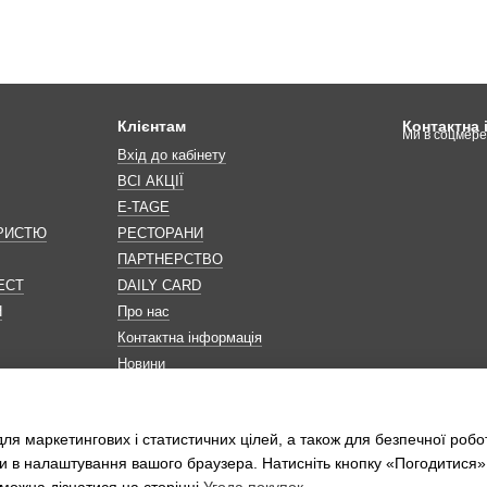
Клієнтам
Контактна
Ми в соцмер
Вхід до кабінету
ВСІ АКЦІЇ
E-TAGE
ОРИСТЮ
РЕСТОРАНИ
ПАРТНЕРСТВО
ЕСТ
DAILY CARD
Н
Про нас
Контактна інформація
Новини
Мапа сайту
Обробка персональних даних
ля маркетингових і статистичних цілей, а також для безпечної робо
и в налаштування вашого браузера. Натисніть кнопку «Погодитися»