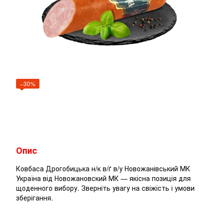
−30%
Опис
Ковбаса Дрогобицька н/к в/ґ в/у Новожанівський МК
Україна від Новожановский МК — якісна позиція для
щоденного вибору. Зверніть увагу на свіжість і умови
зберігання.