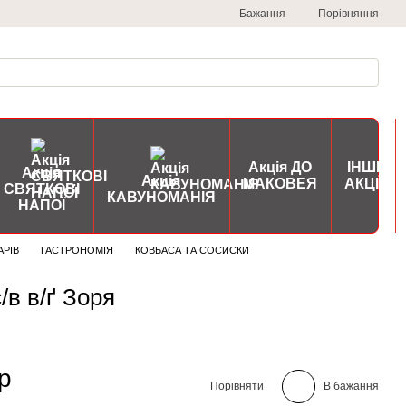
Порівняння
Бажання
Акція ДО
ІНШІ
Акція
Акція
МАКОВЕЯ
АКЦІЇ
СВЯТКОВІ
КАВУНОМАНІЯ
НАПОЇ
АРІВ
ГАСТРОНОМІЯ
КОВБАСА ТА СОСИСКИ
/в в/ґ Зоря
р
Порівняти
В бажання