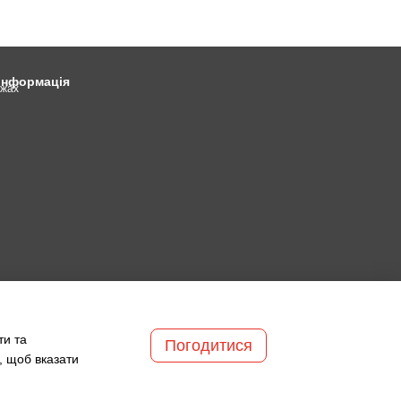
 інформація
ежах
ти та
Погодитися
, щоб вказати