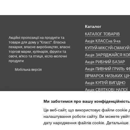
Каталог
КАТАЛОГ ТОВАРІВ
Акційні пропозиції на продукти та
Акція КЛАССна 9-ка
товари для дому у "Класс". Власна
пекарня, власне виробництво, власні
КУПУЙ-МІКСУЙ-СМАКУЙ
торгові марки, кулінарія, фрукти та
Акція ЗАРЯДЖАЙСЯ К
овочі, м'ясо та птиця, кісло-молочні
продукти
Акція РИБНИЙ БАЗАР
Акція ПИВНИЙ ГРИЛЬ Ф
Мобільна версія
ЯРМАРОК НИЗЬКИХ ЦІ
Акція КУПУЙ ВИГІДНО
Акція СВЯТКОВІ НАПОЇ
Акція КАВУНОМАНІЯ
Ми заботимся про вашу конфіденційність
Акція ДО МАКОВЕЯ
Це веб-сайт, що використовує файли cookie д
ІНШІ АКЦІЇ
налаштування роботи сайту. Ви можете увійт
дату народження файлів cookie. Детальніше 