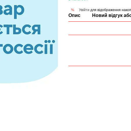
Увійти
для відображення накоп
%
Опис
Новий відгук аб