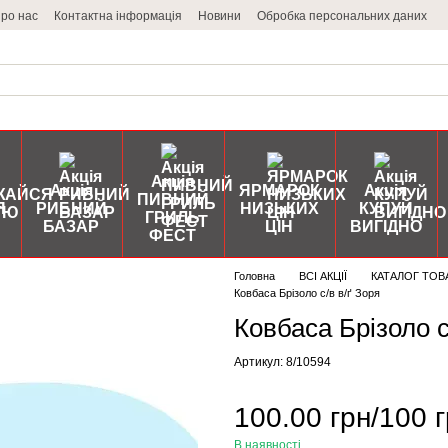
ро нас
Контактна інформація
Новини
Обробка персональних даних
Акція
Акція
ЯРМАРОК
Акція
ПИВНИЙ
Я
РИБНИЙ
НИЗЬКИХ
КУПУЙ
ГРИЛЬ
БАЗАР
ЦІН
ВИГІДНО
ФЕСТ
Головна
ВСІ АКЦІЇ
КАТАЛОГ ТОВ
Ковбаса Брізоло с/в в/ґ Зоря
Ковбаса Брізоло с
Артикул: 8/10594
100.00 грн/100 г
В наявності