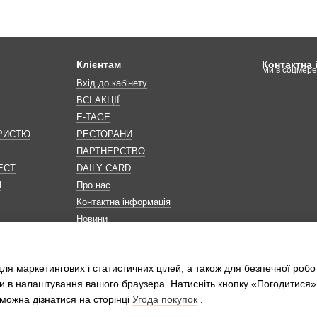
Клієнтам
Контактна
Ми в соцмер
Вхід до кабінету
ВСІ АКЦІЇ
E-TAGE
ОРИСТЮ
РЕСТОРАНИ
ПАРТНЕРСТВО
ЕСТ
DAILY CARD
Н
Про нас
Контактна інформація
Новини
Мапа сайту
Обробка персональних даних
ля маркетингових і статистичних цілей, а також для безпечної робо
и в налаштування вашого браузера. Натисніть кнопку «Погодитися»
можна дізнатися на сторінці
Угода покупок
.