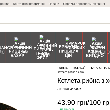
ро нас
Контактна інформація
Новини
Обробка персональних даних
Акція
Акція
ЯРМАРОК
Акція
ПИВНИЙ
Я
РИБНИЙ
НИЗЬКИХ
КУПУЙ
ГРИЛЬ
БАЗАР
ЦІН
ВИГІДНО
ФЕСТ
Головна
ВСІ АКЦІЇ
КАТАЛОГ ТОВ
Котлета рибна з хека
Котлета рибна з 
Артикул: 34/0005
43.90 грн/100 гр
В наявності