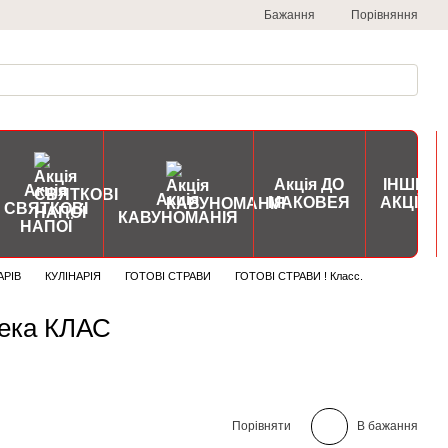
Порівняння
Бажання
Акція ДО
ІНШІ
Акція
Акція
МАКОВЕЯ
АКЦІЇ
СВЯТКОВІ
КАВУНОМАНІЯ
НАПОЇ
АРІВ
КУЛІНАРІЯ
ГОТОВІ СТРАВИ
ГОТОВІ СТРАВИ ! Класс.
хека КЛАС
Порівняти
В бажання