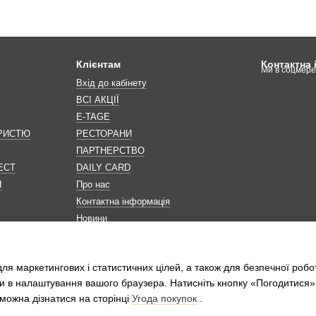
Клієнтам
Контактна
Ми в соцмер
Вхід до кабінету
ВСІ АКЦІЇ
E-TAGE
ОРИСТЮ
РЕСТОРАНИ
ПАРТНЕРСТВО
ЕСТ
DAILY CARD
Н
Про нас
Контактна інформація
Новини
Мапа сайту
Обробка персональних даних
ля маркетингових і статистичних цілей, а також для безпечної робо
и в налаштування вашого браузера. Натисніть кнопку «Погодитися»
можна дізнатися на сторінці
Угода покупок
.