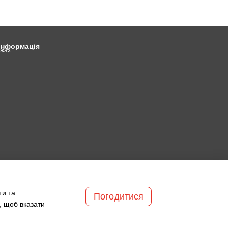
 інформація
ежах
ти та
Погодитися
, щоб вказати