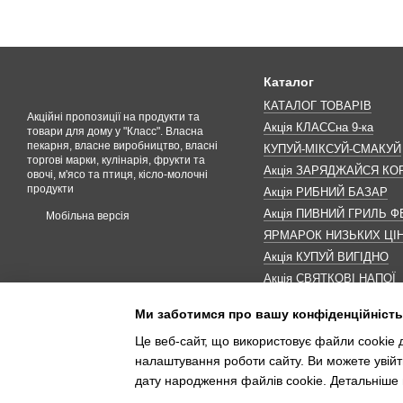
Каталог
КАТАЛОГ ТОВАРІВ
Акційні пропозиції на продукти та
Акція КЛАССна 9-ка
товари для дому у "Класс". Власна
пекарня, власне виробництво, власні
КУПУЙ-МІКСУЙ-СМАКУЙ
торгові марки, кулінарія, фрукти та
Акція ЗАРЯДЖАЙСЯ К
овочі, м'ясо та птиця, кісло-молочні
продукти
Акція РИБНИЙ БАЗАР
Акція ПИВНИЙ ГРИЛЬ Ф
Мобільна версія
ЯРМАРОК НИЗЬКИХ ЦІ
Акція КУПУЙ ВИГІДНО
Акція СВЯТКОВІ НАПОЇ
Акція КАВУНОМАНІЯ
Ми заботимся про вашу конфіденційність
Акція ДО МАКОВЕЯ
Це веб-сайт, що використовує файли cookie д
ІНШІ АКЦІЇ
налаштування роботи сайту. Ви можете увійт
дату народження файлів cookie. Детальніше 