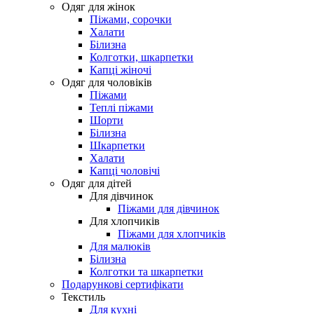
Одяг для жінок
Піжами, сорочки
Халати
Білизна
Колготки, шкарпетки
Капці жіночі
Одяг для чоловіків
Піжами
Теплі піжами
Шорти
Білизна
Шкарпетки
Халати
Капці чоловічі
Одяг для дітей
Для дівчинок
Піжами для дівчинок
Для хлопчиків
Піжами для хлопчиків
Для малюків
Білизна
Колготки та шкарпетки
Подарункові сертифікати
Текстиль
Для кухні