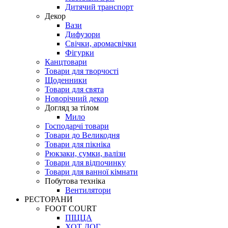
Дитячий транспорт
Декор
Вази
Дифузори
Свічки, аромасвічки
Фігурки
Канцтовари
Товари для творчості
Щоденники
Товари для свята
Новорічний декор
Догляд за тілом
Мило
Господарчі товари
Товари до Великодня
Товари для пікніка
Рюкзаки, сумки, валізи
Товари для відпочинку
Товари для ванної кімнати
Побутова техніка
Вентилятори
РЕСТОРАНИ
FOOT COURT
ПІЦЦА
ХОТ ДОГ