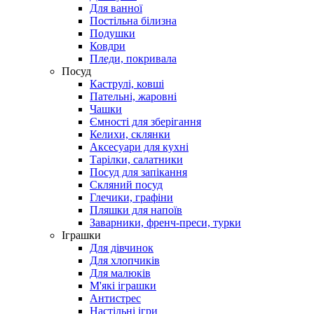
Для ванної
Постільна білизна
Подушки
Ковдри
Пледи, покривала
Посуд
Каструлі, ковші
Пательні, жаровні
Чашки
Ємності для зберігання
Келихи, склянки
Аксесуари для кухні
Тарілки, салатники
Посуд для запікання
Скляний посуд
Глечики, графіни
Пляшки для напоїв
Заварники, френч-преси, турки
Іграшки
Для дівчинок
Для хлопчиків
Для малюків
М'які іграшки
Антистрес
Настільні ігри