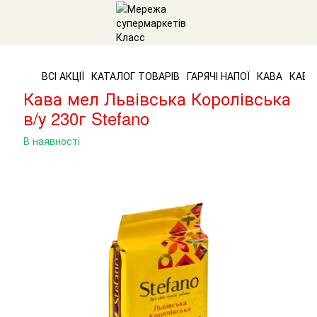
ВСІ АКЦІЇ
КАТАЛОГ ТОВАРІВ
ГАРЯЧІ НАПОЇ
КАВА
КАВА 
Кава мел Львівська Королівська
в/у 230г Stefano
В наявності