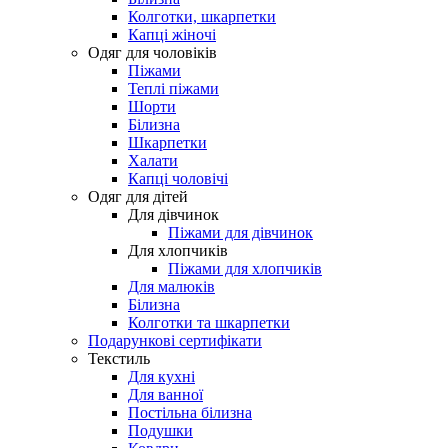
Колготки, шкарпетки
Капці жіночі
Одяг для чоловіків
Піжами
Теплі піжами
Шорти
Білизна
Шкарпетки
Халати
Капці чоловічі
Одяг для дітей
Для дівчинок
Піжами для дівчинок
Для хлопчиків
Піжами для хлопчиків
Для малюків
Білизна
Колготки та шкарпетки
Подарункові сертифікати
Текстиль
Для кухні
Для ванної
Постільна білизна
Подушки