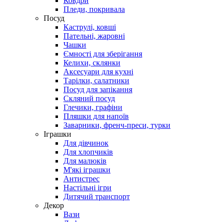
Ковдри
Пледи, покривала
Посуд
Каструлі, ковші
Пательні, жаровні
Чашки
Ємності для зберігання
Келихи, склянки
Аксесуари для кухні
Тарілки, салатники
Посуд для запікання
Скляний посуд
Глечики, графіни
Пляшки для напоїв
Заварники, френч-преси, турки
Іграшки
Для дівчинок
Для хлопчиків
Для малюків
М'які іграшки
Антистрес
Настільні ігри
Дитячий транспорт
Декор
Вази