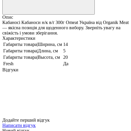
Опис
Кабаносі Кабаноси н/к в/ґ 300г Omeat Україна від Organik Meat
— якісна позиція для щоденного вибору. Зверніть увагу на
свіжість і умови зберігання.
Характеристики
Габариты товара|Ширина, см
14
Габариты товара|Длина, см
5
Габариты товара|Высота, см
20
Fresh
Да
Відгуки
Додайте перший відгук
Написати відгук
Новий відгук