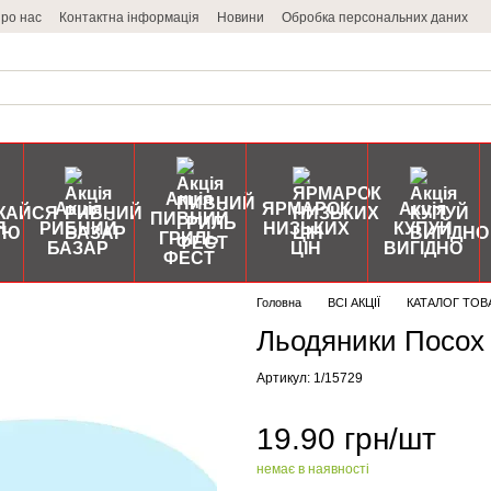
ро нас
Контактна інформація
Новини
Обробка персональних даних
Акція
Акція
ЯРМАРОК
Акція
ПИВНИЙ
Я
РИБНИЙ
НИЗЬКИХ
КУПУЙ
ГРИЛЬ
БАЗАР
ЦІН
ВИГІДНО
ФЕСТ
Головна
ВСІ АКЦІЇ
КАТАЛОГ ТОВ
Льодяники Посох 
Артикул: 1/15729
19.90 грн/шт
немає в наявності