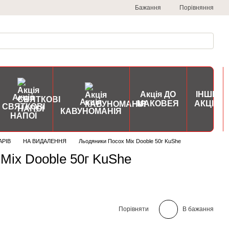
Порівняння
Бажання
Акція ДО
ІНШІ
Акція
Акція
МАКОВЕЯ
АКЦІЇ
СВЯТКОВІ
КАВУНОМАНІЯ
НАПОЇ
АРІВ
НА ВИДАЛЕННЯ
Льодяники Посох Mix Dooble 50г KuShe
Mix Dooble 50г KuShe
Порівняти
В бажання