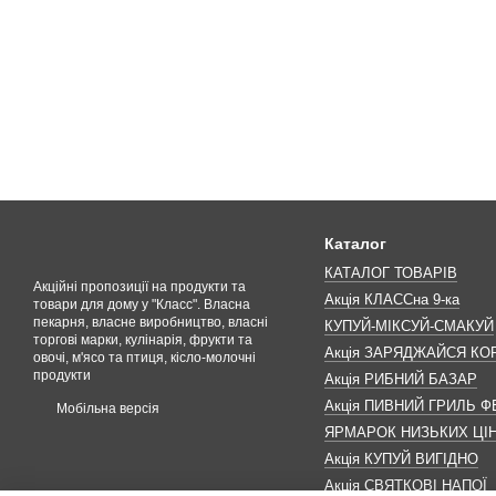
Каталог
КАТАЛОГ ТОВАРІВ
Акційні пропозиції на продукти та
Акція КЛАССна 9-ка
товари для дому у "Класс". Власна
пекарня, власне виробництво, власні
КУПУЙ-МІКСУЙ-СМАКУЙ
торгові марки, кулінарія, фрукти та
Акція ЗАРЯДЖАЙСЯ К
овочі, м'ясо та птиця, кісло-молочні
продукти
Акція РИБНИЙ БАЗАР
Акція ПИВНИЙ ГРИЛЬ Ф
Мобільна версія
ЯРМАРОК НИЗЬКИХ ЦІ
Акція КУПУЙ ВИГІДНО
Акція СВЯТКОВІ НАПОЇ