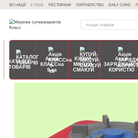
Перейти до основного контенту
ВСІ АКЦІЇ
E-TAGE
РЕСТОРАНИ
ПАРТНЕРСТВО
DAILY CARD
П
Акція
КУПУЙ-
Акція
КАТАЛОГ
КЛАССна
МІКСУЙ-
ЗАРЯДЖАЙС
ТОВАРІВ
9-ка
СМАКУЙ
КОРИСТЮ