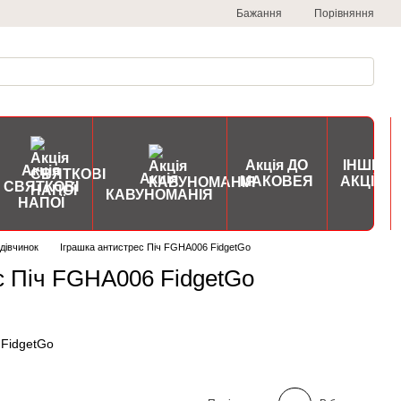
Порівняння
Бажання
Акція ДО
ІНШІ
Акція
Акція
МАКОВЕЯ
АКЦІЇ
СВЯТКОВІ
КАВУНОМАНІЯ
НАПОЇ
дівчинок
Іграшка антистрес Піч FGHA006 FidgetGo
с Піч FGHA006 FidgetGo
 FidgetGo