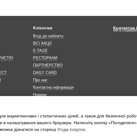
Клієнтам
Контактна
Ми в соцмер
Вхід до кабінету
ВСІ АКЦІЇ
E-TAGE
ОРИСТЮ
РЕСТОРАНИ
ПАРТНЕРСТВО
ЕСТ
DAILY CARD
Н
Про нас
Контактна інформація
Новини
Мапа сайту
Обробка персональних даних
ля маркетингових і статистичних цілей, а також для безпечної робо
и в налаштування вашого браузера. Натисніть кнопку «Погодитися»
можна дізнатися на сторінці
Угода покупок
.