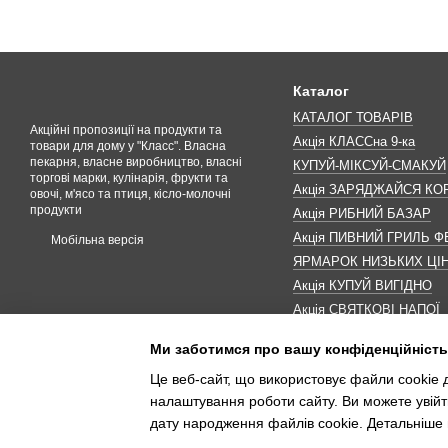
Каталог
КАТАЛОГ ТОВАРІВ
Акційні пропозиції на продукти та
Акція КЛАССна 9-ка
товари для дому у "Класс". Власна
пекарня, власне виробництво, власні
КУПУЙ-МІКСУЙ-СМАКУЙ
торгові марки, кулінарія, фрукти та
Акція ЗАРЯДЖАЙСЯ К
овочі, м'ясо та птиця, кісло-молочні
продукти
Акція РИБНИЙ БАЗАР
Акція ПИВНИЙ ГРИЛЬ Ф
Мобільна версія
ЯРМАРОК НИЗЬКИХ ЦІ
Акція КУПУЙ ВИГІДНО
Акція СВЯТКОВІ НАПОЇ
Акція КАВУНОМАНІЯ
Ми заботимся про вашу конфіденційність
Акція ДО МАКОВЕЯ
Це веб-сайт, що використовує файли cookie д
ІНШІ АКЦІЇ
налаштування роботи сайту. Ви можете увійт
дату народження файлів cookie. Детальніше 