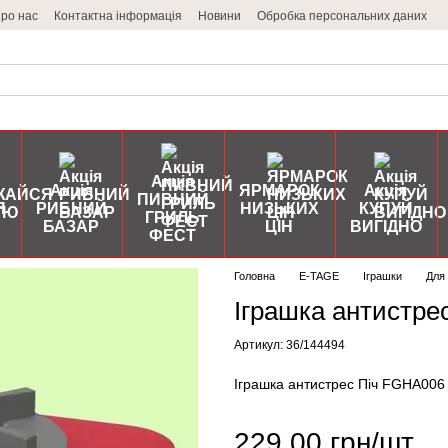
ро нас
Контактна інформація
Новини
Обробка персональних даних
Акція
Акція
ЯРМАРОК
Акція
ПИВНИЙ
Я
РИБНИЙ
НИЗЬКИХ
КУПУЙ
ГРИЛЬ
БАЗАР
ЦІН
ВИГІДНО
ФЕСТ
Головна
E-TAGE
Іграшки
Для 
Іграшка антистре
Артикул: 36/144494
Іграшка антистрес Піч FGHA006
229.00 грн/шт