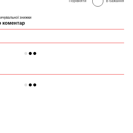
Порівняти
В бажання
ичувальної знижки
о коментар