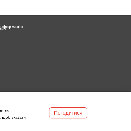
 інформація
ежах
ти та
Погодитися
, щоб вказати