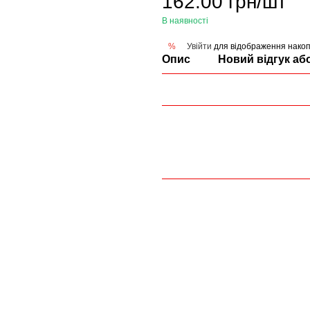
162.00 грн/шт
В наявності
Увійти
для відображення накоп
%
Опис
Новий відгук аб