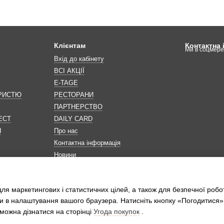
Клієнтам
Контактна
Ми в соцмер
Вхід до кабінету
ВСІ АКЦІЇ
E-TAGE
ОРИСТЮ
РЕСТОРАНИ
ПАРТНЕРСТВО
ЕСТ
DAILY CARD
Н
Про нас
Контактна інформація
Новини
Мапа сайту
Обробка персональних даних
ля маркетингових і статистичних цілей, а також для безпечної робо
и в налаштування вашого браузера. Натисніть кнопку «Погодитися»
можна дізнатися на сторінці
Угода покупок
.