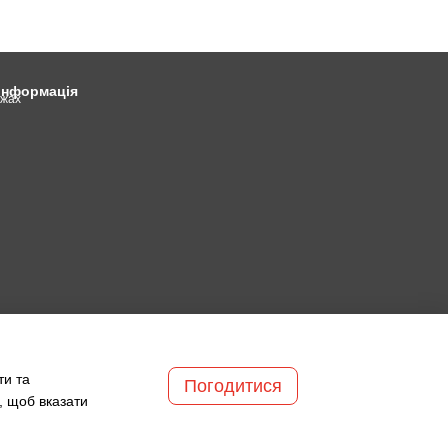
 інформація
ежах
ти та
Погодитися
, щоб вказати