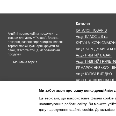
Каталог
КАТАЛОГ ТОВАРІВ
Акційні пропозиції на продукти та
Акція КЛАССна 9-ка
товари для дому у "Класс". Власна
пекарня, власне виробництво, власні
КУПУЙ-МІКСУЙ-СМАКУЙ
торгові марки, кулінарія, фрукти та
Акція ЗАРЯДЖАЙСЯ К
овочі, м'ясо та птиця, кісло-молочні
продукти
Акція РИБНИЙ БАЗАР
Акція ПИВНИЙ ГРИЛЬ Ф
Мобільна версія
ЯРМАРОК НИЗЬКИХ ЦІ
Акція КУПУЙ ВИГІДНО
Акція СВЯТКОВІ НАПОЇ
Акція КАВУНОМАНІЯ
Ми заботимся про вашу конфіденційність
Акція ДО МАКОВЕЯ
Це веб-сайт, що використовує файли cookie д
ІНШІ АКЦІЇ
налаштування роботи сайту. Ви можете увійт
дату народження файлів cookie. Детальніше 