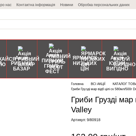
ро нас
Контактна інформація
Новини
Обробка персональних даних
Акція
Акція
ЯРМАРОК
Акція
ПИВНИЙ
Я
РИБНИЙ
НИЗЬКИХ
КУПУЙ
ГРИЛЬ
БАЗАР
ЦІН
ВИГІДНО
ФЕСТ
Головна
ВСІ АКЦІЇ
КАТАЛОГ ТОВ
Гриби Грузді мар відб цілі ск 580мл/500г D
Гриби Грузді мар 
Valley
Артикул: 9/80918