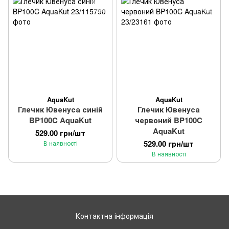
AquaKut
AquaKut
Глечик Ювенуса синій
Глечик Ювенуса
BP100C AquaKut
червоний BP100C
AquaKut
529.00 грн/шт
529.00 грн/шт
В наявності
В наявності
Контактна інформація